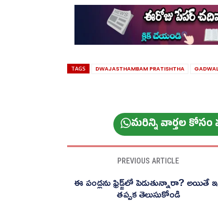
TAGS
DWAJASTHAMBAM PRATISHTHA
GADWAL
మ‌రిన్ని వార్త‌ల కోస
PREVIOUS ARTICLE
ఈ పండ్లను ఫ్రిడ్జ్‌లో పెడుతున్నారా? అయితే ఇ
తప్పక తెలుసుకోండి