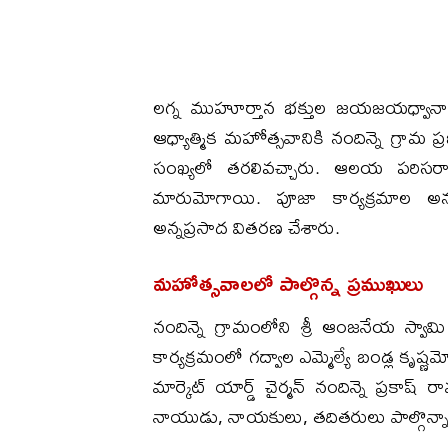
లగ్న ముహూర్తాన భక్తుల జయజయధ్వానాల మధ
ఆధ్యాత్మిక మహోత్సవానికి నందిన్నె గ్రామ ప
సంఖ్యలో తరలివచ్చారు. ఆలయ పరిసరా
మారుమోగాయి. పూజా కార్యక్రమాల అ
అన్నప్రసాద వితరణ చేశారు.
మహోత్సవాలలో పాల్గొన్న ప్రముఖులు
నందిన్నె గ్రామంలోని శ్రీ ఆంజనేయ స్వామ
కార్యక్రమంలో గద్వాల ఎమ్మెల్యే బండ్ల కృష్ణమో
మార్కెట్ యార్డ్ చైర్మన్ నందిన్నె ప్రకాష
నాయుడు, నాయకులు, తదితరులు పాల్గొన్నా