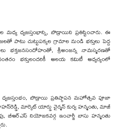
్య ధ్వజస్తంభాన్ని, బొడ్రాయిని ప్రతిష్టించారు. ఈ
్రజలతో పాటు చుట్టుపక్కల గ్రామాల నుండి భక్తులు పెద్ద
లు భక్తజనసందోహంతో, శ్రీఅంజన్న నామస్మరణతో
నంతరం భక్తులందరికీ ఆలయ కమిటీ ఆధ్వర్యంలో
ి ధ్వజస్తంభం, బొడ్రాయి ప్రతిష్ఠాపన మహోత్సవ పూజా
హన్‌రెడ్డి‌, మార్కెట్ యార్డు చైర్మన్ కుర్వ హన్మంతు, మాజీ
్ రావు, బీఆర్ఎస్ నియోజకవర్గ‌ ఇంచార్జీ బాసు హన్మంతు‌
రు.