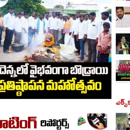
ఎక్స్‌క