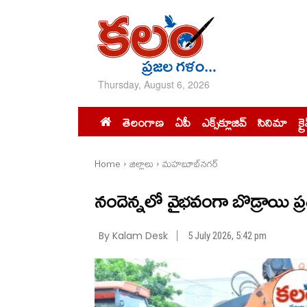
Thursday, August 6, 2026
తెలంగాణ
ఏపీ
ఎక్స్‌క్లూజివ్‌
సినిమా
క్ర
Home
జిల్లాలు
మహబూబ్‌నగర్
నందెన్నలో వైభవంగా బొడ్రాయి ప
By Kalam Desk
5 July 2026, 5:42 pm