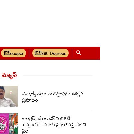
epaper
360 Degrees
్ న్యూస్‌
ఎమ్మెల్యే తెల్లం వెంకట్రావుకు తప్పిన
ప్రమాదం
కాంగ్రెస్, బీఆర్ఎస్‌ది చీకటి
ఒప్పందం.. మూసీ ప్రక్షాళనపై ఏలేటి
ఫైర్