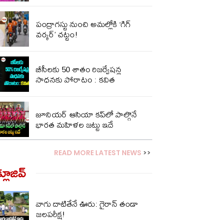
పంద్రాగస్టు నుంచి అమల్లోకి ‘గిగ్
వర్కర్’ చట్టం!
బీసీలకు 50 శాతం రిజర్వేషన్ల
సాధనకు పోరాటం : కవిత
జూనియర్ ఆసియా కప్‌లో పాల్గొనే
భారత మహిళల జట్టు ఇదే
READ MORE LATEST NEWS
>>
్లూజివ్‌
వాగు దాటితేనే ఊరు: గైరాన్ తండా
జలపరీక్ష!