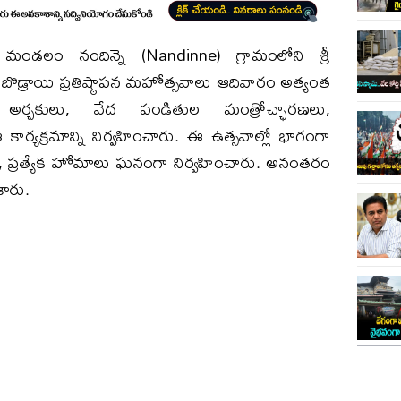
ి మండలం నందిన్నె (Nandinne) గ్రామంలోని శ్రీ
ొడ్రాయి ప్రతిష్ఠాపన మహోత్సవాలు ఆదివారం అత్యంత
య అర్చకులు, వేద పండితుల మంత్రోచ్ఛారణలు,
ార్యక్రమాన్ని నిర్వహించారు. ​ఈ ఉత్సవాల్లో భాగంగా
 ప్రత్యేక హోమాలు ఘనంగా నిర్వహించారు. అనంతరం
శారు.