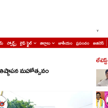
v
ైమ్
స్పోర్ట్స్
లైఫ్ స్టైల్
జిల్లాలు
జాతీయం
ప్రపంచం
బిజినెస్
లేటెస్ట
్రతిష్ఠాపన మహోత్సవం