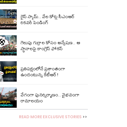
రైస్ స్కామ్.. వేల కోట్ల‌ సీఎంఆర్
రికవరీ పెండింగ్
గెలుపు గుర్రాల కోసం అన్వేషణ.. ఆ
స్థానాలపై కాంగ్రెస్ ఫోకస్
ప్ర‌తిప‌క్షంలోనే ప్ర‌శాంతంగా
ఉందంటున్న కేటీఆర్!
వేగంగా పునర్నిర్మాణం.. వైభవంగా
రామాలయం
READ MORE EXCLUSIVE STORIES
>>