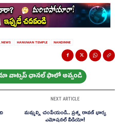
 NEWS
HANUMAN TEMPLE
NANDINNE
ం మా వాట్స‌ప్ ఛాన‌ల్ ఫాలో అవ్వండి
NEXT ARTICLE
ది
మ‌మ్మ‌ల్ని చంపేయండి.. ప్ర‌శ్న రావ‌ణ్‌ భార్య
ఎమోష‌న‌ల్‌ వీడియో!