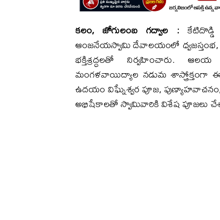
కలం, జోగులంబ గద్వాల :
కేటిదొడ్డ
ఆంజనేయస్వామి దేవాలయంలో ధ్వజస్తంభ, బ
భక్తిశ్రద్ధలతో నిర్వహించారు. ఆల
మంగళవాయిద్యాల నడుమ శాస్త్రోక్తంగా ఈ క
ఉదయం విఘ్నేశ్వర పూజ, పుణ్యాహవాచనం,
అభిషేకాలతో స్వామివారికి విశేష పూజలు చే