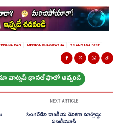
KRISHNA RAO
MISSION BHAGIRATHA
TELANGANA DEBT
ం మా వాట్స‌ప్ ఛాన‌ల్ ఫాలో అవ్వండి
NEXT ARTICLE
ల
సింగరేణిని రాజకీయ వేదికగా మార్చొద్దు:
ఏఐటీయూసీ