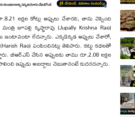
.8.21 లక్షల కోట్లు అప్పులు చేశారని, తాను చెప్పింది
ి మంత్రి జూపల్లి కృష్ణారావు (Jupally Krishna Rao)
ంటావంటా లేదన్నారు. ఎక్కడెక్కడ అప్పులు చేశారో,
 (Harish Rao) పంపించినట్లు తెలిపారు. కట్టు కథలతో
ారు. బీఆర్ఎస్ చేసిన అప్పులకు తాము రూ.2.08 లక్షల
్లు పాలించి ఇప్పుడు అబద్దాలు చెబుతానంటే కుదరదన్నారు.