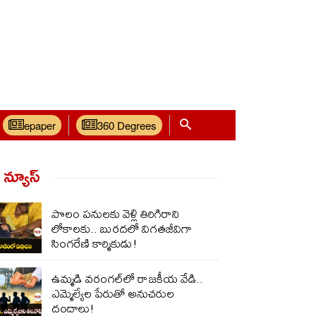
epaper
360 Degrees
్ న్యూస్‌
పొలం పనులకు వెళ్లి తిరిగిరాని
లోకాలకు.. బురదలో విగతజీవిగా
సింగరేణి కార్మికుడు!
ఉమ్మడి వరంగల్‌లో రాజకీయ వేడి..
ఎమ్మెల్యేల పేరుతో అనుచరుల
దందాలు!