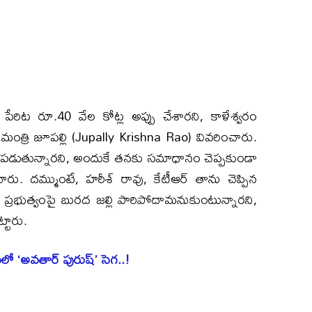
రిట రూ.40 వేల కోట్ల అప్పు చేశారని, కాళేశ్వరం
లు మంత్రి జూపల్లి (Jupally Krishna Rao) వివరించారు.
భయపడుతున్నారని, అందుకే తనకు సమాధానం చెప్పకుండా
ు. దమ్ముంటే, హరీశ్ రావు, కేటీఆర్ తాను చెప్పిన
ెస్ ప్రభుత్వంపై బురద జల్లి పారిపోదామనుకుంటున్నారని,
్టారు.
ీలో ‘అవతార్ పురుష్’ సెగ..!