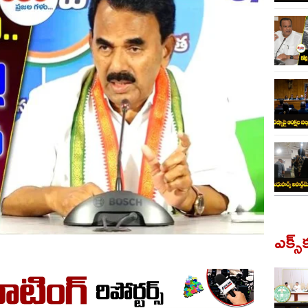
ఎక్స్‌క