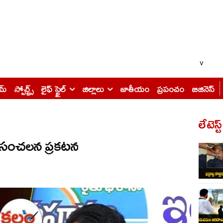
v
ైమ్
స్పోర్ట్స్
లైఫ్ స్టైల్
జిల్లాలు
జాతీయం
ప్రపంచం
బిజినెస్
లేటెస్ట
్లి సంచలన ప్రకటన