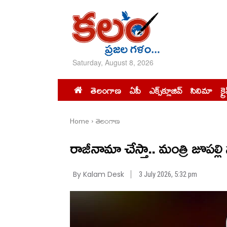
Saturday, August 8, 2026
తెలంగాణ
ఏపీ
ఎక్స్‌క్లూజివ్‌
సినిమా
క్ర
Home
తెలంగాణ
రాజీనామా చేస్తా.. మంత్రి జూపల
By Kalam Desk
3 July 2026, 5:32 pm