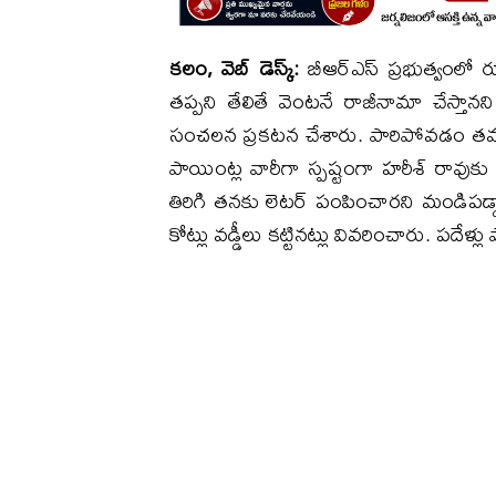
కలం, వెబ్ డెస్క్:
బీఆర్ఎస్ ప్రభుత్వంలో రూ
తప్పని తేలితే వెంటనే రాజీనామా చేస్తానన
సంచలన ప్రకటన చేశారు. పారిపోవడం తమ ఇ
పాయింట్ల వారీగా స్పష్టంగా హరీశ్ రావుకు
తిరిగి తనకు లెటర్ పంపించారని మండిపడ్డ
కోట్లు వడ్డీలు కట్టినట్లు వివరించారు. పదేళ