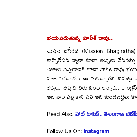
భయపడుతున్న హరీశ్ రావు..
మిషన్ భగీరథ (Mission Bhagiratha) పే
కార్పొరేషన్ ద్వారా కూడా అప్పులు చేసినట్
నిజాలు చెప్పడానికి కూడా హరీశ్ రావు 
పలాయనవాదం అందుకున్నారని విమర్శించార
లెక్కలు తప్పని నిరూపించాలన్నారు. కాంగ్ర
అది వారి వల్ల కాని పని అని కుండబద్దలు కొట
Read Also:
హాట్ టాపిక్.. తెలంగాణ బీజేప
Follow Us On:
Instagram