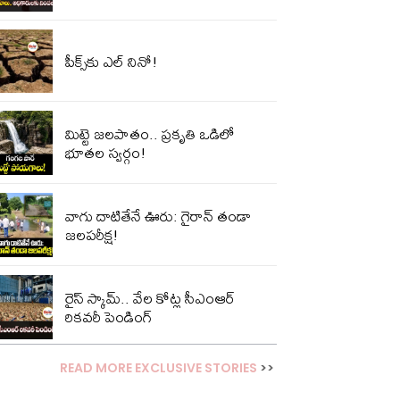
పీక్స్‌కు ఎల్‌ నినో!
మిట్టె జలపాతం.. ప్రకృతి ఒడిలో
భూతల స్వర్గం!
వాగు దాటితేనే ఊరు: గైరాన్ తండా
జలపరీక్ష!
రైస్ స్కామ్.. వేల కోట్ల‌ సీఎంఆర్
రికవరీ పెండింగ్
READ MORE EXCLUSIVE STORIES
>>