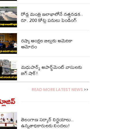
రోడ్ల మంత్రి ఇలాఖాలోనే నత్తనడక..
రూ. 200 కోట్ల పనులు పెండింగ్
రష్యా ఆంక్షల బిల్లుకు అమెరికా
ఆమోదం
మధుపార్క్ అపార్ట్‌మెంట్ వాసులకు
బిగ్ షాక్‌!
READ MORE LATEST NEWS
>>
్లూజివ్‌
తెలంగాణ సర్కార్ నిర్ణయాలు..
ఉన్నతాధికారులకు నిందలు!