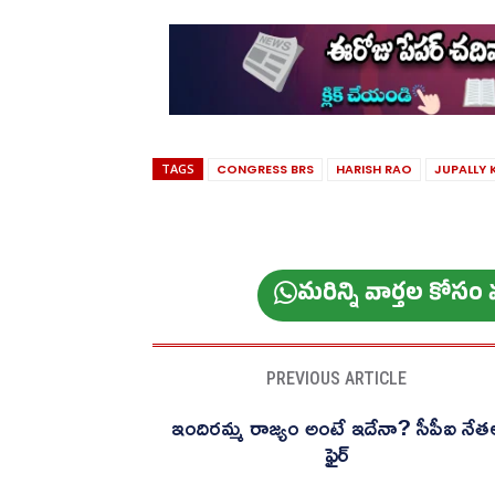
TAGS
CONGRESS BRS
HARISH RAO
JUPALLY 
మ‌రిన్ని వార్త‌ల కోస
PREVIOUS ARTICLE
ఇందిరమ్మ రాజ్యం అంటే ఇదేనా? సీపీఐ నేత
ఫైర్