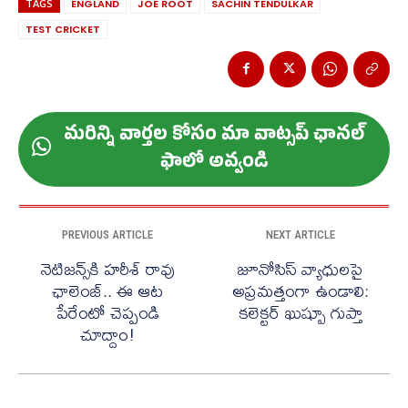
TAGS
ENGLAND
JOE ROOT
SACHIN TENDULKAR
TEST CRICKET
మ‌రిన్ని వార్త‌ల కోసం మా వాట్స‌ప్ ఛాన‌ల్
ఫాలో అవ్వండి
PREVIOUS ARTICLE
NEXT ARTICLE
నెటిజన్స్‌కి హరీశ్ రావు
జూనోసిస్ వ్యాధులపై
ఛాలెంజ్.. ఈ ఆట
అప్రమత్తంగా ఉండాలి:
పేరేంటో చెప్పండి
కలెక్టర్ ఖుష్బూ గుప్తా
చూద్దాం!