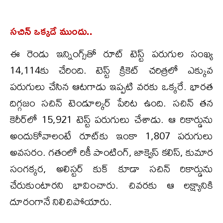
సచిన్ ఒక్కడే ముందు..
ఈ రెండు ఇన్నింగ్స్‌తో రూట్ టెస్ట్ పరుగుల సంఖ్య
14,114కు చేరింది. టెస్ట్ క్రికెట్ చరిత్రలో ఎక్కువ
పరుగులు చేసిన ఆటగాడు ఇప్పటి వరకు ఒక్కరే. భారత
దిగ్గజం సచిన్ టెండూల్కర్ పేరిట ఉంది. సచిన్ తన
కెరీర్‌లో 15,921 టెస్ట్ పరుగులు చేశాడు. ఆ రికార్డును
అందుకోవాలంటే రూట్‌కు ఇంకా 1,807 పరుగులు
అవసరం. గతంలో రికీ పాంటింగ్, జాక్వెస్ కలిస్, కుమార
సంగక్కర, అలిస్టర్ కుక్ కూడా సచిన్ రికార్డును
చేరుకుంటారని భావించారు. చివరకు ఆ లక్ష్యానికి
దూరంగానే నిలిచిపోయారు.