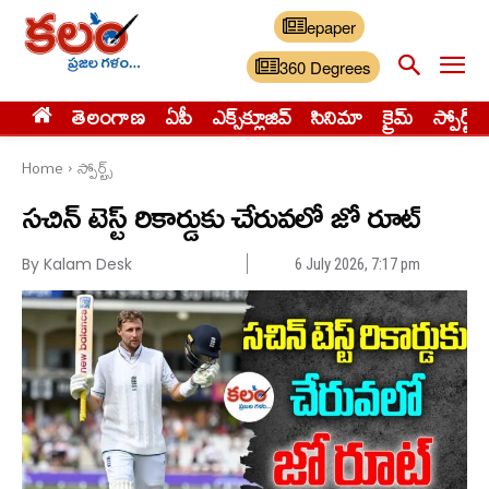
epaper
360 Degrees
తెలంగాణ
ఏపీ
ఎక్స్‌క్లూజివ్‌
సినిమా
క్రైమ్
స్పోర్ట్స్
Home
స్పోర్ట్స్‌
సచిన్ టెస్ట్ రికార్డుకు చేరువలో జో రూట్
By Kalam Desk
6 July 2026, 7:17 pm