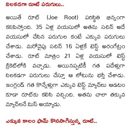
నిలకడగా రూట్ పరుగులు..
అయితే రూట్ (Joe Root) పరిస్థితి భిన్నంగా
కనిపిస్తోంది. 35 ఏళ్ల వయసులో అతను సచిన్ అదే
వయసులో చేసిన పరుగుల కంటే ఎక్కువ పరుగులు
చేశాడు. మరోవైపు సచిన్ 16 ఏళ్లకే టెస్ట్ అరంగేట్రం
చేశాడు. రూట్ మాత్రం 21 ఏళ్ల వయసులో టెస్ట్
క్రికెట్‌లోకి వచ్చాడు. అయినప్పటికీ గత పదేళ్లుగా
నిలకడగా పరుగులు చేస్తూ ఆ లోటును భర్తీ చేశాడు.
ఇంగ్లండ్ గత కొన్నేళ్లుగా ఎక్కువ టెస్ట్ మ్యాచ్‌లు ఆడటం
కూడా రూట్‌కు కలిసి వచ్చింది. అతను చాలా తక్కువ
మ్యాచ్‌లనే మిస్ అయ్యాడు.
ఎక్కువ కాలం ఫామ్ కొనసాగిస్తున్న రూట్..