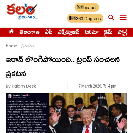
epaper
360 Degrees
తెలంగాణ
ఏపీ
ఎక్స్‌క్లూజివ్‌
సినిమా
క్రైమ్
స్పోర్ట్స్
Home
ప్రపంచం
ఇరాన్ లొంగిపోయింది.. ట్రంప్ సంచలన
ప్రకటన
By Kalam Desk
7 March 2026, 7:14 pm