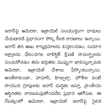
ఇరాన్‌పై అమెరికా, ఇజ్రాయెల్ సంయుక్తంగా దాడులు
చేయడానికి ప్రధానంగా కొన్ని కీలక కారణాలు ఉన్నాయి.
ఇరాన్ తన అణు కార్యక్రమాలను విస్తరించడం, సుదూర
లక్ష్యాలను ఛేదించగల బాలిస్టిక్ క్షిపణి సామర్థ్యాలను
పెంచుకోవడం తమ భద్రతకు ముప్పుగా భావిస్తున్నామని
అమెరికా, ఇజ్రాయెల్ దేశాలు పేర్కొంటున్నాయి.
అంతేకాకుండా, హమాస్, హిజ్బుల్లా, హౌతీల వంటి
సాయుధ గ్రూపులకు ఇరాన్ మద్దతు ఇస్తూ, ప్రాంతీయ
అస్థిరతకు కారణమవుతోందనేది ప్రధాన ఆరోపణ. ఈ
నేపథ్యంలో అమెరికా, ఇజ్రాయెల్ ఇరాన్‌పై సైనిక