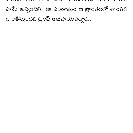
హామీ ఇచ్చిందని, ఈ పరిణామం ఆ ప్రాంతంలో శాంతికి
దారితీస్తుందని ట్రంప్ అభిప్రాయపడ్డారు.