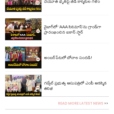
చేయూత భృతిపై బీడీ కార్మికుల గళం
వైజాగ్‌లో ‘AAA సినిమాస్’ను గ్రాండ్‌గా
ప్రారంభించిన ఐకాన్ స్టార్
అంబర్‌పేటలో బోనాల సందడి!
గజ్వేల్ ప్రభుత్వ ఆసుపత్రిలో ఎంపీ ఆక‌స్మిక
త‌నిఖీ
READ MORE LATEST NEWS
>>