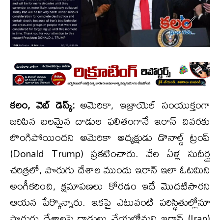
కలం, వెబ్ డెస్క్:
అమెరికా, ఇజ్రాయెల్ సంయుక్తంగా
జరిపిన బలమైన దాడుల ఫలితంగానే ఇరాన్ చివరకు
లొంగిపోయిందని అమెరికా అధ్యక్షుడు డొనాల్డ్ ట్రంప్
(Donald Trump) ప్రకటించారు. వేల ఏళ్ల సుదీర్ఘ
చరిత్రలో, పొరుగు దేశాల ముందు ఇరాన్ ఇలా ఓటమిని
అంగీకరించి, క్షమాపణలు కోరడం ఇదే మొదటిసారని
ఆయన పేర్కొన్నారు. ఇకపై ఎటువంటి పరిస్థితుల్లోనూ
పొరుగు దేశాలపై దాడులు చేయబోమని ఇరాన్ (Iran)