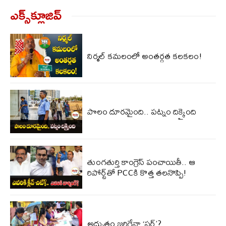
ఎక్స్‌క్లూజివ్‌
నిర్మల్ కమలంలో అంతర్గత కలకలం!
పొలం దూరమైంది.. పట్నం దిక్కైంది
తుంగతుర్తి కాంగ్రెస్‌ పంచాయితీ.. ఆ
రిపోర్ట్‌తో PCCకి కొత్త తలనొప్పి!
అద్భుతం జరిగేనా ‘సర్’?