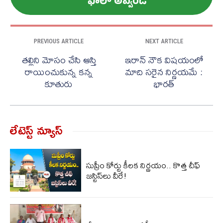
ఫాలో అవ్వండి
PREVIOUS ARTICLE
NEXT ARTICLE
తల్లిని మోసం చేసి ఆస్తి
ఇరాన్ నౌక విషయంలో
రాయించుకున్న కన్న
మాది సరైన నిర్ణయమే :
కూతురు
భారత్
లేటెస్ట్ న్యూస్‌
సుప్రీం కోర్టు కీలక నిర్ణయం.. కొత్త చీఫ్
జస్టిస్‌లు వీరే!