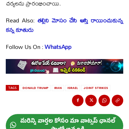
చర్యలను ప్రారంభించాయి.
Read Also:
తల్లిని మోసం చేసి ఆస్తి రాయించుకున్న
కన్న కూతురు
Follow Us On :
WhatsApp
TAGS
DONALD TRUMP
IRAN
ISRAEL
JOINT STRIKES
మ‌రిన్ని వార్త‌ల కోసం మా వాట్స‌ప్ ఛాన‌ల్