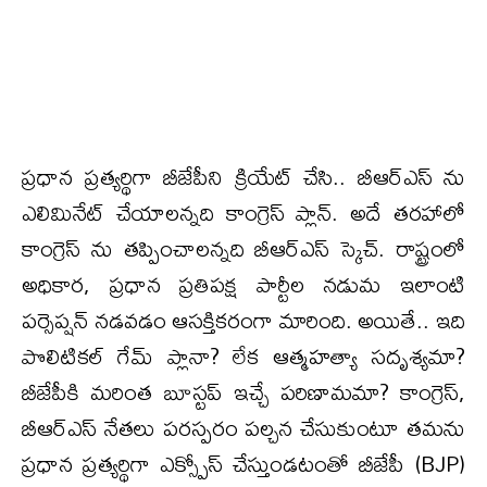
ప్రధాన ప్రత్యర్థిగా బీజేపీని క్రియేట్ చేసి.. బీఆర్ఎస్ ను
ఎలిమినేట్ చేయాలన్నది కాంగ్రెస్ ప్లాన్. అదే తరహాలో
కాంగ్రెస్ ను తప్పించాలన్నది బీఆర్ఎస్ స్కెచ్. రాష్ట్రంలో
అధికార, ప్రధాన ప్రతిపక్ష పార్టీల నడుమ ఇలాంటి
పర్సెప్షన్ నడవడం ఆసక్తికరంగా మారింది. అయితే.. ఇది
పొలిటికల్ గేమ్ ప్లానా? లేక ఆత్మహత్యా సదృశ్యమా?
బీజేపీకి మరింత బూస్టప్ ఇచ్చే పరిణామమా? కాంగ్రెస్,
బీఆర్ఎస్ నేతలు పరస్పరం పల్చన చేసుకుంటూ తమను
ప్రధాన ప్రత్యర్థిగా ఎక్స్పోస్ చేస్తుండటంతో బీజేపీ (BJP)