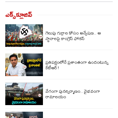
ఎక్స్‌క్లూజివ్‌
గెలుపు గుర్రాల కోసం అన్వేషణ.. ఆ
స్థానాలపై కాంగ్రెస్ ఫోకస్
ప్ర‌తిప‌క్షంలోనే ప్ర‌శాంతంగా ఉందంటున్న
కేటీఆర్!
వేగంగా పునర్నిర్మాణం.. వైభవంగా
రామాలయం