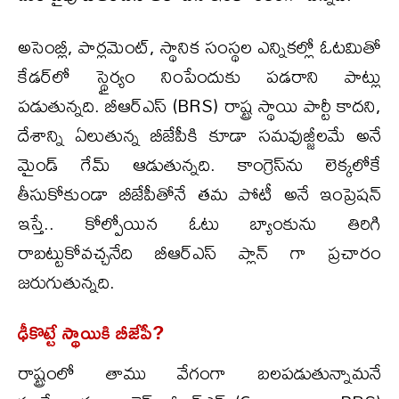
అసెంబ్లీ, పార్లమెంట్, స్థానిక సంస్థల ఎన్నికల్లో ఓటమితో
కేడర్‌లో స్థైర్యం నింపేందుకు పడరాని పాట్లు
పడుతున్నది. బీఆర్ఎస్ (BRS) రాష్ట్ర స్థాయి పార్టీ కాదని,
దేశాన్ని ఏలుతున్న బీజేపీకి కూడా సమవుజ్జీలమే అనే
మైండ్ గేమ్ ఆడుతున్నది. కాంగ్రెస్‌ను లెక్కలోకే
తీసుకోకుండా బీజేపీతోనే తమ పోటీ అనే ఇంప్రెషన్
ఇస్తే.. కోల్పోయిన ఓటు బ్యాంకును తిరిగి
రాబట్టుకోవచ్చనేది బీఆర్ఎస్ ప్లాన్ గా ప్రచారం
జరుగుతున్నది.
ఢీకొట్టే స్థాయికి బీజేపీ?
రాష్ట్రంలో తాము వేగంగా బలపడుతున్నామనే