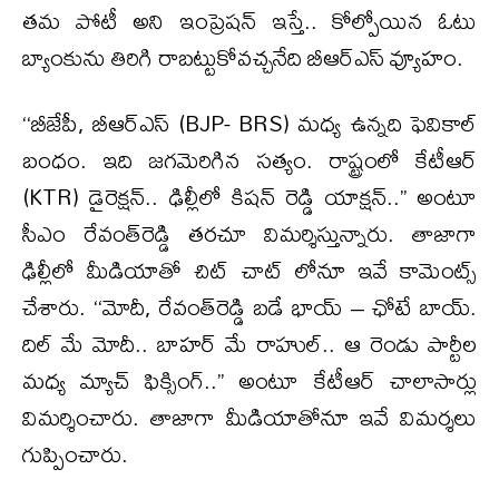
తమ పోటీ అని ఇంప్రెషన్ ఇస్తే.. కోల్పోయిన ఓటు
బ్యాంకును తిరిగి రాబట్టుకోవచ్చనేది బీఆర్ఎస్ వ్యూహం.
‘‘బీజేపీ, బీఆర్ఎస్ (BJP- BRS) మధ్య ఉన్నది ఫెవికాల్
బంధం. ఇది జగమెరిగిన సత్యం. రాష్ట్రంలో కేటీఆర్
(KTR) డైరెక్షన్.. ఢిల్లీలో కిషన్ రెడ్డి యాక్షన్..’’ అంటూ
సీఎం రేవంత్‌రెడ్డి తరచూ విమర్శిస్తున్నారు. తాజాగా
ఢిల్లీలో మీడియాతో చిట్ చాట్ లోనూ ఇవే కామెంట్స్
చేశారు. ‘‘మోదీ, రేవంత్‌రెడ్డి బడే భాయ్ – ఛోటే బాయ్.
దిల్ మే మోదీ.. బాహర్ మే రాహుల్.. ఆ రెండు పార్టీల
మధ్య మ్యాచ్ ఫిక్సింగ్..’’ అంటూ కేటీఆర్ చాలాసార్లు
విమర్శించారు. తాజాగా మీడియాతోనూ ఇవే విమర్శలు
గుప్పించారు.