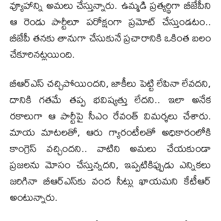
వ్యూహాన్ని అమలు చేస్తున్నారు. ఉమ్మడి ప్రత్యర్థిగా బీజేపీని
ఆ రెండు పార్టీలూ పరోక్షంగా ప్రమోట్ చేస్తుండటం..
బీజేపీ తనకు తానుగా చేసుకునే ప్రచారానికి ఒకింత బలం
చేకూరినట్లయింది.
బీఆర్ఎస్ చచ్చిపోయిందని, జాకీలు పెట్టి లేపినా లేవదని,
దానికి గతమే తప్ప భవిష్యత్తు లేదని.. ఇలా అనేక
రకాలుగా ఆ పార్టీపై సీఎం రేవంత్ విమర్శలు చేశారు.
మాయ మాటలతో, ఆరు గ్యారంటీలతో అధికారంలోకి
కాంగ్రెస్ వచ్చిందని.. వాటిని అమలు చేయకుండా
ప్రజలను మోసం చేస్తున్నదని, ఇప్పటికిప్పుడు ఎన్నికలు
జరిగినా బీఆర్ఎస్‌కు వంద సీట్లు ఖాయమని కేటీఆర్
అంటున్నారు.