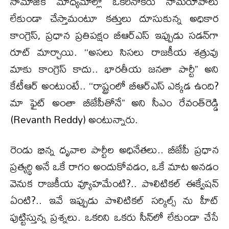
సామాజిక మాధ్యమాల్లో ఒకరినొకరు నామరూపాలు
లేకుండా చేస్తామంటూ కత్తులు దూసుకున్న అధికార
కాంగ్రెస్, ప్రధాన ప్రతిపక్షం బీఆర్ఎస్ ఇప్పుడు సడన్‌గా
రూట్ మార్చాయి. ‘‘అసలు సిసలు రాజకీయ శత్రువు
మాకు కాంగ్రెస్ కాదు.. భారతీయ జనతా పార్టీ’’ అని
కేటీఆర్ అంటుంటే.. ‘‘రాష్ట్రంలో బీఆర్ఎస్ ఎక్కడ ఉంది?
మా ఫైట్ అంతా బీజేపీతోనే’’ అని సీఎం రేవంత్‌రెడ్డి
(Revanth Reddy) అంటున్నారు.
రెండు భిన్న ధృవాల పార్టీల అధినేతలు.. బీజేపీ ప్రధాన
ప్రత్యర్థి అనే ఒకే రాగం అందుకోవడం, ఒకే మాట అనడం
వెనుక రాజకీయ వ్యూహమేంటి?.. పొలిటికల్ ఈక్వేషన్
ఏంటి?.. ఇవే ఇప్పుడు పొలిటికల్ సర్కిల్స్ ను హీట్
పుట్టిస్తున్న ప్రశ్నలు. ఒకరిని ఒకరు సీన్‌లో లేకుండా చేసే