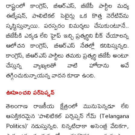
రాష్ట్రంలో కాంగ్రెస్, బీఆర్ఎస్, బీజేపీ పార్టీల మధ్య
ఈక్వేషన్, పొలిటికల్ సెటైర్లు ఒక కొత్త నెరేటివ్‌ను
సృష్టిస్తున్నాయి. పరస్పరం విమర్శలు చేసుకుంటూనే..
బీజేపీకి ఎక్కడ లేని హైప్ ఇచ్చి ప్రత్యర్థిని వీక్ చేయాలన్న
ఆలోచన కాంగ్రెస్, బీఆర్ఎస్ నేతల్లో కనిపిస్తున్నది.
కాంగ్రెస్, బీఆర్ఎస్ పార్టీలు తమకు ప్రత్యర్థి బీజేపీ అంటూ
చేస్తున్న వ్యాఖ్యలతో వాటి హోదాను అవే
తగ్గించుకున్నాయన్న వాదన కూడా ఉంది.
ఊహించని పర్‌సెప్షన్
తెలంగాణ రాజకీయ క్షేత్రంలో మునుపెన్నడూ లేని
ఆసక్తికరమైన ‘పొలిటికల్ పర్సెప్షన్ గేమ్ (Telangana
Politics)’ నడుస్తున్నది. నిన్నటిదాకా అసెంబ్లీ వేదికగా,