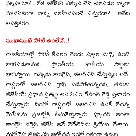
వ్యూహమా?.. లేక బీజేపీని ఎక్కువ చేసి చూపడం ద్వారా
మానసికంగా దాన్ని బలహీనపరిచే ఎత్తుగడా?.. అనేది
ఆసక్తికరం.
ముఖాముఖి పోటీ ఉంటేనే..!
రాజకీయాల్లో పోటీ కేవలం రెండు పక్షాల మధ్యే ఉంటే
లాభపడతామని ప్రాంతీయ, జాతీయ పార్టీలు
భావిస్తాయి. ఇప్పుడు కాంగ్రెస్, బీఆర్ఎస్ చేస్తున్నది అదే.
రాష్ట్రంలో బీఆర్ఎస్ గ్రాఫ్ పడిపోతున్నదని, తమకు
బీజేపీయే ప్రధాన ప్రత్యర్థి అని సీఎం రేవంత్ రెడ్డి ప్రచారం
చేస్తున్నారు. దీంతో రాష్ట్రంలో బీఆర్ఎస్ ఉనికే లేదన్న
మెసేజ్‌ను ప్రజల్లోకి తీసుకెళ్తున్నారు. ఫ్యూచర్ అంతా
కాంగ్రెస్ వర్సెస్ బీజేపీ అనే నెరేటివ్‌ను క్రియేట్ చేశారు.
మరోవైపు బీఆర్ఎస్ ఆలోచన ఇంకో రకంగా ఉన్నది.