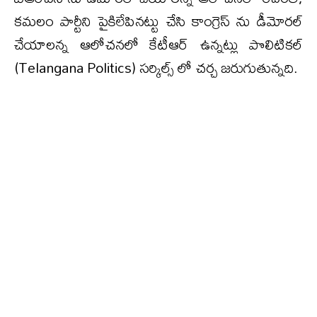
కమలం పార్టీని పైకిలేపినట్టు చేసి కాంగ్రెస్ ను డీమోరల్
చేయాలన్న ఆలోచనలో కేటీఆర్ ఉన్నట్లు పొలిటికల్
(Telangana Politics) సర్కిల్స్ లో చర్చ జరుగుతున్నది.