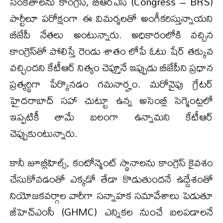
సంకేతాలను కాంగ్రెస్, బీఆర్ఎస్ (Congress – BRS)
పార్టీలూ పరోక్షంగా ఈ విమర్శలతో అంగీకరిస్తున్నాయని
బీజేపీ నేతలు అంటున్నారు. అధికారంలోకి వచ్చిన
కాంగ్రెస్‌తో పోలిస్తే రెండు శాతం లోపే ఓటు షేర్ తక్కువ
వచ్చిందని కేటీఆర్ నిత్యం చెప్తూనే ఇప్పుడు బీజేపీని ప్రధాన
ప్రత్యర్థిగా పేర్కొనడం గమనార్హం. మరోవైపు గ్రేటర్
హైదరాబాద్ సహా చుట్టూ ఉన్న అసెంబ్లీ సెగ్మెంట్లలో
ఇప్పటికీ తామే బలంగా ఉన్నామని కేటీఆర్
చెప్పుకుంటున్నారు.
కానీ జూబ్లీహిల్స్, కంటోన్మెంట్ స్థానాలను కాంగ్రెస్ కైవశం
చేసుకోవడంతో ఎక్కడో తేడా కొడుతుందనే ఉద్దేశంతో
నియోజకవర్గాల వారీగా సన్నాహక సమావేశాలు పెడుతూ
జీహెచ్ఎంసీ (GHMC) ఎన్నికల నుంచే బలపడాలనే