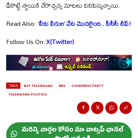
ఢీకొట్టే స్థాయికి చేరొచ్చన్న మాటలు వినిపిస్తున్నాయి.
Read Also:
‘లీకు వీరుల’ వేట మొదలైంది.. పీసీసీ చీఫ్!
Follow Us On:
X(Twitter)
TAGS
BJP TELANGANA
BRS
CONGRESS PARTY
TELANGANA POLITICS
మ‌రిన్ని వార్త‌ల కోసం మా వాట్స‌ప్ ఛాన‌ల్