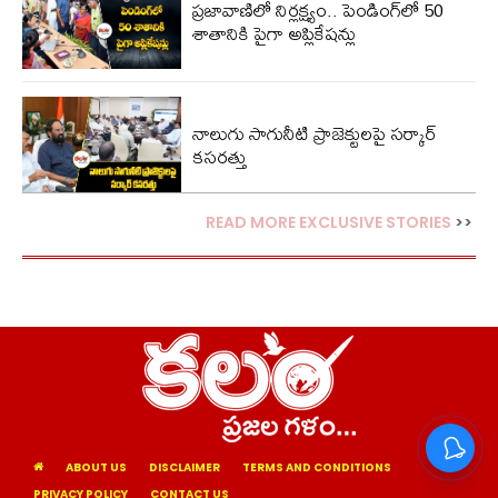
ప్రజావాణిలో నిర్లక్ష్యం.. పెండింగ్‌లో 50
శాతానికి పైగా అప్లికేషన్లు
నాలుగు సాగునీటి ప్రాజెక్టులపై సర్కార్
కసరత్తు
READ MORE EXCLUSIVE STORIES
>>
ABOUT US
DISCLAIMER
TERMS AND CONDITIONS
PRIVACY POLICY
CONTACT US