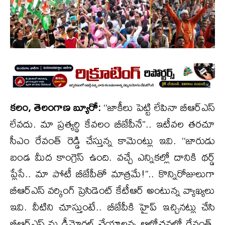
కలం, తెలంగాణ బ్యూరో:
‘‘జాకీలు పెట్టి లేపినా బీఆర్ఎస్
లేవదు. మా ప్రత్యర్థి కేవలం బీజేపీనే”.. ఇటీవల తరచూ
సీఎం రేవంత్ రెడ్డి చేస్తున్న కామెంట్లు ఇవి. ‘‘జారుడు
బండ మీద కాంగ్రెస్ ఉంది. వచ్చే ఎన్నికల్లో దానికి థర్డ్
ప్లేసే.. మా పోటీ బీజేపీతో మాత్రమే!’’.. కొన్నిరోజులుగా
బీఆర్ఎస్ వర్కింగ్ ప్రెసిడెంట్ కేటీఆర్ అంటున్న వ్యాఖ్యలు
ఇవి. వీటిని చూస్తుంటే.. బీజేపీకి హైప్ ఇచ్చినట్లు చేసి
బీఆర్ఎస్ ను డీమోరల్ చేయాలన్న ఆలోచనలో రేవంత్,