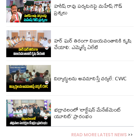
హరీష్ రావు పర్యటనపై మహేష్ గౌడ్
ప్రశ్నలు
హర్ ఘర్ తిరంగా విజయవంతానికి కృషి
చేయాలి: ఎమ్మెల్యే ఏలేటి
విద్యార్థులను అవమానిస్తే చర్యలే: CWC
భద్రాచలంలో ‘లాక్టేషన్ మేనేజ్‌మెంట్
యూనిట్’ ప్రారంభం
READ MORE LATEST NEWS
>>