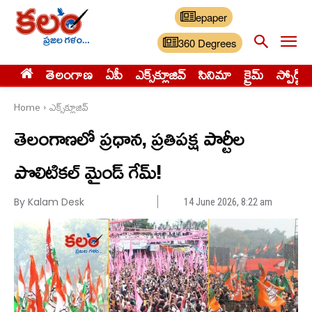
epaper
360 Degrees
తెలంగాణ
ఏపీ
ఎక్స్‌క్లూజివ్‌
సినిమా
క్రైమ్
స్పోర్ట్స్
Home
ఎక్స్‌క్లూజివ్‌
తెలంగాణలో ప్రధాన, ప్రతిపక్ష పార్టీల
పొలిటికల్ మైండ్ గేమ్!
By Kalam Desk
14 June 2026, 8:22 am