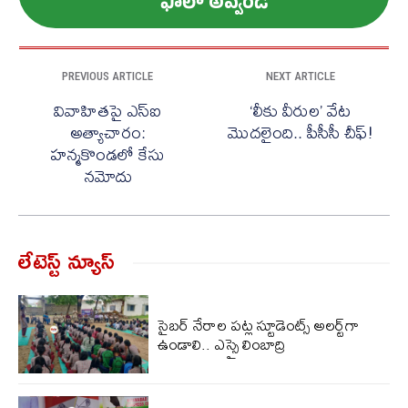
ఫాలో అవ్వండి
PREVIOUS ARTICLE
NEXT ARTICLE
వివాహితపై ఎస్ఐ
‘లీకు వీరుల’ వేట
అత్యాచారం:
మొదలైంది.. పీసీసీ చీఫ్!
హన్మకొండలో కేసు
నమోదు
లేటెస్ట్ న్యూస్‌
సైబర్ నేరాల పట్ల స్టూడెంట్స్ అలర్ట్‌గా
ఉండాలి.. ఎస్సై లింబాద్రి