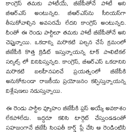
కాంగ్రెస్ తమకు పోటీయే, బీజేపీతోనే పోటీ అని
బీఆర్ఎస్ అంటున్నది. బీఆర్ఎస్‌ను సీరియస్‌గా
తీసుకోవాల్సిన అవసరమే లేదని కాంగ్రెస్ అంటున్నది.
దీంతో ఈ రెండు పార్టీలూ తమకు పోటీ బీజేపీతోనే అని
చెప్తున్నాయి. ఒకదాన్ని మరొకటి పల్చన చేసే క్రమంలో
బీజేపీకి కొత్త క్రెడిట్ ఇస్తున్నాయన్న టాక్ పొలిటికల్
సర్కిల్స్ లో వినిపిస్తున్నది. కాంగ్రెస్, బీఆర్ఎస్ ఒకదానిని
మరొకటి బలహీనపరిచే ప్రయత్నంలో బీజేపీకి
అనుకోకుండా రాజకీయ ప్రయోజనం కల్పిస్తున్నాయన్న
విశ్లేషణలు నడుస్తున్నాయి.
ఈ రెండు పార్టీల వ్యూహం బీజేపీకి ప్లస్ అయ్యే అవకాశం
లేకపోలేదు. ఇద్దరూ కలిసి టార్గెట్ చేస్తుండడంతో
సహజంగానే బీజేపీ సింపతీ కార్డ్ ప్లే చేసి ఆ రెండింటినీ