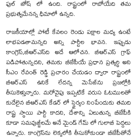
ఫుల్ జోష్ లో ఉంది. రాష్ట్రంలో రాబోయేది తమ
ప్రభుత్వమేనన్న ధీమాలో ఉన్నది.
రాజకీయాల్లో పోటీ కేవలం రెండు పక్షాల మధ్య ఉంటే
లాభపడతామన్నది అన్ని పార్టీల భావన. ఇప్పుడు
కాంగ్రెస్,బీఆర్ఎస్‌ది అదే ఆలోచన. బీఆర్ఎస్ గ్రాఫ్
పడిపోతున్నదని, తమకు బీజేపీయే ప్రధాన ప్రత్యర్థి అని
సీఎం రేవంత్ రెడ్డి ప్రచారం చేయడం ద్వారా రాష్ట్రంలో
బీఆర్ఎస్ ఉనికే లేదన్న మెసేజ్‌ను ప్రజల్లోకి
తీసుకెళ్తున్నారు. మరోవైపు ఇప్పటికే వరుస ఓటములతో
కుదేలైన బీఆర్ఎస్ కేడర్ లో స్థైర్యం నింపేందుకు తమది
రాష్ట్ర స్థాయి పార్టీ కాదని, దేశాన్ని ఏలుతున్న బీజేపీకి
కూడా సమవుజ్జీలమే అనే మైండ్ గేమ్ లో గులాబీ పెద్దలు
ఉన్నారు. కాంగ్రెస్‌ను లెక్కలోకి తీసుకోకుండా బీజేపీతోనే