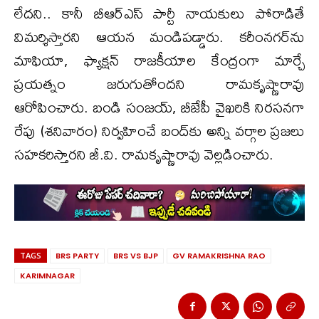
లేదని.. కానీ బీఆర్ఎస్ పార్టీ నాయకులు పోరాడితే
విమర్శిస్తారని ఆయన మండిపడ్డారు. కరీంనగర్‌ను
మాఫియా, ఫ్యాక్షన్ రాజకీయాల కేంద్రంగా మార్చే
ప్రయత్నం జరుగుతోందని రామకృష్ణారావు
ఆరోపించారు. బండి సంజయ్, బీజేపీ వైఖరికి నిరసనగా
రేపు (శనివారం) నిర్వహించే బంద్‌కు అన్ని వర్గాల ప్రజలు
సహకరిస్తారని జీ.వి. రామకృష్ణారావు వెల్లడించారు.
TAGS
BRS PARTY
BRS VS BJP
GV RAMAKRISHNA RAO
KARIMNAGAR