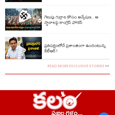
గెలుపు గుర్రాల కోసం అన్వేషణ.. ఆ
స్థానాలపై కాంగ్రెస్ ఫోకస్
ప్ర‌తిప‌క్షంలోనే ప్ర‌శాంతంగా ఉందంటున్న
కేటీఆర్!
READ MORE EXCLUSIVE STORIES
>>