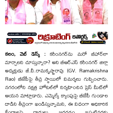
కలం, వెబ్ డెస్క్ :
కరీంనగర్‌ను మరో బీహార్‌లా
మార్చాలని చూస్తున్నారా? అని బీఆర్ఎస్ కరీంనగర్ జిల్లా
అధ్యక్షుడు జీ.వీ.రామకృష్ణారావు (GV. Ramakrishna
Rao) బీజేపీపై తీవ్ర స్థాయిలో విమర్శలు గుప్పించారు.
నగరంలోని నక్షత్ర హోటల్‌లో నిర్వహించిన ప్రెస్ మీట్‌లో
ఆయన మాట్లాడారు. ఎమ్మెల్యే క్యాంపుపై బీజేపీ గుండాల
దాడిని తీవ్రంగా ఖండిస్తున్నామని, ఈ విధంగా అధికారిక
కేంద్రాలపై దాడులు జరగడం ఇప్పటివరకు