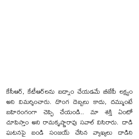
కేసీఆర్, కేటీఆర్‌లను బద్నాం చేయడమే బీజేపీ లక్ష్యం
అని విమర్శించారు. దొంగ దెబ్బలు కాదు, దమ్ముంటే
బహిరంగంగా చెప్పి చేయండి.. మా శక్తి ఏంటో
చూపిస్తాం అని రామకృష్ణారావు సవాల్ విసిరారు. దాడి
ఘటనపై బండి సంజయ్ చేసిన వ్యాఖ్యలు దాడిని