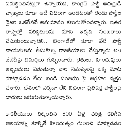
సమర్థించినట్లుగా ఉన్నాయని, కాంగ్రెస్ పార్టీ అధ్యక్షుడి
వ్యాఖ్యలు కూడా అదే విధంగా ఉండటంతో రెండు పార్టీల
వైఖరి ఒకటేననే అనుమానం కలుగుతోందన్నారు. ఇతర
రాష్ట్రాల్లో పరిస్థితులను చూసి ఇక్కడ సంబరాలు
చేసుకుంటున్నారని.. బెంగాల్‌లో కూడా వేరే పార్టీ
నాయకులను తీసుకొచ్చి రాజకీయాలు చేస్తున్నారు అని
బీజేపీపై విమర్శలు గుప్పించారు. రైతులు, హిందువులు
ఇబ్బందులు పడుతున్నా వారి సమస్యలపై ఒక్క మాట
మాట్లాడడం లేదు బండి సంజయ్ పై ఆగ్రహం వ్యక్తం
చేశారు. దేశంలో ఎక్కడా లేని విధంగా ప్రతిపక్ష పార్టీలపై
దాడులు జరుగుతున్నాయన్నారు.
కాకతీయులు నిర్మించిన 800 ఏళ్ల చరిత్ర కలిగిన
ఆలయాన్ని కూల్చితే హిందుత్వం గురించి మాట్లాడడం