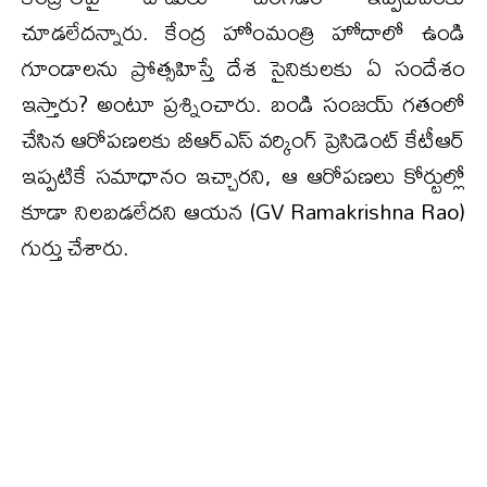
చూడలేదన్నారు. కేంద్ర హోంమంత్రి హోదాలో ఉండి
గూండాలను ప్రోత్సహిస్తే దేశ సైనికులకు ఏ సందేశం
ఇస్తారు? అంటూ ప్రశ్నించారు. బండి సంజయ్ గతంలో
చేసిన ఆరోపణలకు బీఆర్ఎస్ వర్కింగ్ ప్రెసిడెంట్ కేటీఆర్
ఇప్పటికే సమాధానం ఇచ్చారని, ఆ ఆరోపణలు కోర్టుల్లో
కూడా నిలబడలేదని ఆయన (GV Ramakrishna Rao)
గుర్తు చేశారు.