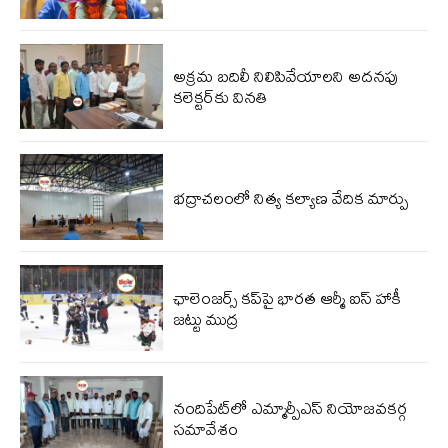
అక్రమ బదిలీ నిలిపివేయాలని అదనపు
కలెక్టర్‌కు వినతి
భద్రాచలంలో నిత్య కల్యాణ వేదిక మార్పు
ఛాలెంజర్స్ కప్‌పై భారత ఆర్మీ ఐస్ హాకీ
జట్టు ముద్ర
నందిపేట్‌లో ఎమ్మార్పీఎస్ నియోజవకర్గ
సమావేశం