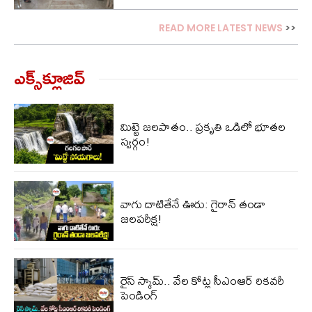
READ MORE LATEST NEWS
>>
ఎక్స్‌క్లూజివ్‌
మిట్టె జలపాతం.. ప్రకృతి ఒడిలో భూతల
స్వర్గం!
వాగు దాటితేనే ఊరు: గైరాన్ తండా
జలపరీక్ష!
రైస్ స్కామ్.. వేల కోట్ల‌ సీఎంఆర్ రికవరీ
పెండింగ్