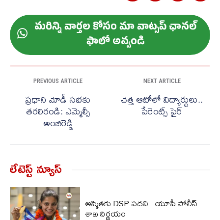
మ‌రిన్ని వార్త‌ల కోసం మా వాట్స‌ప్ ఛాన‌ల్
ఫాలో అవ్వండి
PREVIOUS ARTICLE
NEXT ARTICLE
ప్రధాని మోడీ సభకు
చెత్త ఆటోలో విద్యార్థులు..
తరలిరండి: ఎమ్మెల్సీ
పేరెంట్స్ ఫైర్
అంజిరెడ్డి
లేటెస్ట్ న్యూస్‌
అస్మితకు DSP పదవి.. యూపీ పోలీస్
శాఖ నిర్ణయం