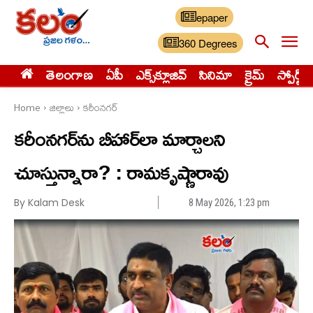
epaper
360 Degrees
తెలంగాణ
ఏపీ
ఎక్స్‌క్లూజివ్‌
సినిమా
క్రైమ్
స్పోర్ట్స్
Home
జిల్లాలు
కరీంనగర్
కరీంనగర్‌ను బీహార్‌లా మార్చాలని
చూస్తున్నారా? : రామకృష్ణారావు
By Kalam Desk
8 May 2026, 1:23 pm