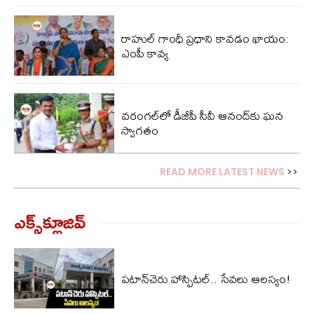
రాహుల్ గాంధీ ప్రధాని కావడం ఖాయం:
ఎంపీ కావ్య
వరంగల్‌లో డీజీపీ సీవీ ఆనంద్‌కు ఘన
స్వాగతం
READ MORE LATEST NEWS
>>
ఎక్స్‌క్లూజివ్‌
పటాన్‌చెరు హాస్పిటల్.. సేవలు ఆలస్యం!