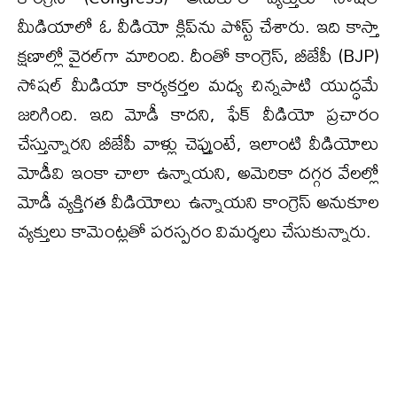
మీడియాలో ఓ వీడియో క్లిప్‌ను పోస్ట్ చేశారు. ఇది కాస్తా
క్ష‌ణాల్లో వైర‌ల్‌గా మారింది. దీంతో కాంగ్రెస్, బీజేపీ (BJP)
సోష‌ల్ మీడియా కార్య‌క‌ర్త‌ల మ‌ధ్య చిన్న‌పాటి యుద్ధ‌మే
జ‌రిగింది. ఇది మోడీ కాద‌ని, ఫేక్ వీడియో ప్ర‌చారం
చేస్తున్నార‌ని బీజేపీ వాళ్లు చెప్తుంటే, ఇలాంటి వీడియోలు
మోడీవి ఇంకా చాలా ఉన్నాయ‌ని, అమెరికా ద‌గ్గ‌ర‌ వేల‌ల్లో
మోడీ వ్య‌క్తిగ‌త వీడియోలు ఉన్నాయ‌ని కాంగ్రెస్ అనుకూల
వ్య‌క్తులు కామెంట్ల‌తో ప‌ర‌స్ప‌రం విమ‌ర్శ‌లు చేసుకున్నారు.