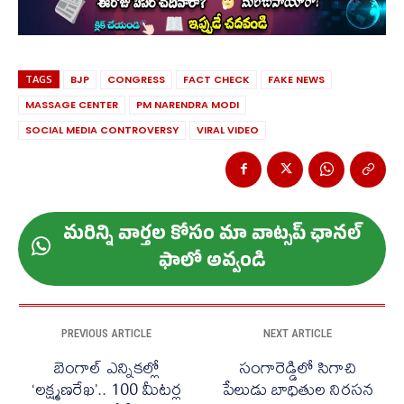
TAGS
BJP
CONGRESS
FACT CHECK
FAKE NEWS
MASSAGE CENTER
PM NARENDRA MODI
SOCIAL MEDIA CONTROVERSY
VIRAL VIDEO
మ‌రిన్ని వార్త‌ల కోసం మా వాట్స‌ప్ ఛాన‌ల్
ఫాలో అవ్వండి
PREVIOUS ARTICLE
NEXT ARTICLE
బెంగాల్ ఎన్నికల్లో
సంగారెడ్డిలో సిగాచి
‘లక్ష్మణరేఖ’.. 100 మీటర్ల
పేలుడు బాధితుల నిరసన