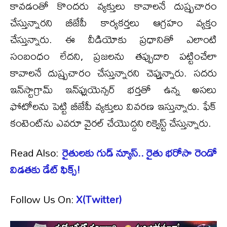
కావ‌డంతో కొంద‌రు వ్య‌క్తులు కావాల‌నే దుష్ప్ర‌చారం
చేస్తున్నార‌ని బీజేపీ కార్య‌క‌ర్తలు ఆగ్ర‌హం వ్య‌క్తం
చేస్తున్నారు. ఈ వీడియోకు ప్రధానితో ఎలాంటి
సంబంధం లేద‌ని, ప్ర‌జ‌ల‌ను త‌ప్పుదారి ప‌ట్టించేలా
కావాల‌నే దుష్ప్ర‌చారం చేస్తున్నార‌ని చెప్తున్నారు. స‌ద‌రు
ఇన్‌స్టాగ్రామ్ ఇన్‌ఫ్లుయెన్స‌ర్ భ‌ర్త‌తో ఉన్న అస‌లు
ఫోటోల‌ను పెట్టి బీజేపీ వ్య‌క్తులు వివ‌ర‌ణ ఇస్తున్నారు. ఫేక్
కంటెంట్‌ను ఎవ‌రూ వైర‌ల్ చేయొద్ద‌ని రిక్వెస్ట్ చేస్తున్నారు.
Read Also:
రైతుల‌కు గుడ్ న్యూస్‌.. రైతు భ‌రోసా రెండో
విడ‌త‌కు డేట్ ఫిక్స్‌!
Follow Us On:
X(Twitter)