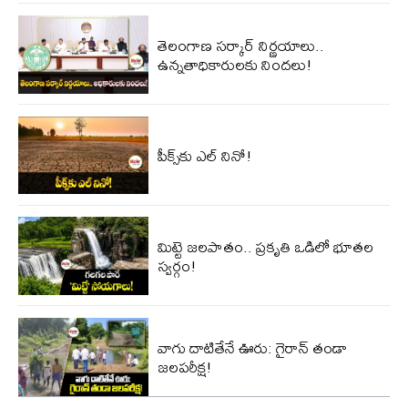
తెలంగాణ సర్కార్ నిర్ణయాలు..
ఉన్నతాధికారులకు నిందలు!
పీక్స్‌కు ఎల్‌ నినో!
మిట్టె జలపాతం.. ప్రకృతి ఒడిలో భూతల
స్వర్గం!
వాగు దాటితేనే ఊరు: గైరాన్ తండా
జలపరీక్ష!