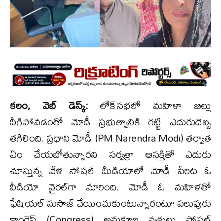
క‌లం, వెబ్ డెస్క్‌:
లోక్‌స‌భ‌లో మ‌హిళా బిల్లు
వీగిపోవ‌డంతో మోడీ ప్ర‌భుత్వానికి గ‌ట్టి ఎదురుదెబ్బ
త‌గిలింది. ప్ర‌ధాని మోడీ (PM Narendra Modi) త‌ర్వాత
ఏం చేయ‌బోతున్నార‌ని స‌ర్వ‌త్రా ఆస‌క్తితో ఎదురు
చూస్తున్న వేళ సోష‌ల్ మీడియాలో మోడీ పేరిట ఓ
వీడియో వైర‌ల్‌గా మారింది. మోడీ ఓ మ‌హిళ‌తో
ఫేషియ‌ల్‌ మ‌సాజ్ చేయించుకుంటున్నారంటూ ప‌లువురు
కాంగ్రెస్ (Congress) అనుకూల వ్య‌క్తులు సోష‌ల్