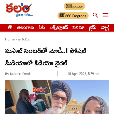
epaper
360 Degrees
తెలంగాణ
ఏపీ
ఎక్స్‌క్లూజివ్‌
సినిమా
క్రైమ్
స్పోర్ట్స్
Home
జాతీయం
మ‌సాజ్‌ సెంట‌ర్‌లో మోడీ..! సోష‌ల్
మీడియాలో వీడియో వైర‌ల్
By Kalam Desk
18 April 2026, 5:29 pm