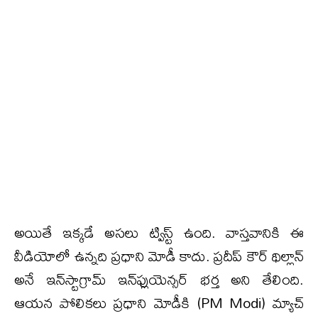
అయితే ఇక్క‌డే అస‌లు ట్విస్ట్ ఉంది. వాస్త‌వానికి ఈ
వీడియోలో ఉన్న‌ది ప్ర‌ధాని మోడీ కాదు. ప్ర‌దీప్ కౌర్ థిల్లాన్
అనే ఇన్‌స్టాగ్రామ్ ఇన్‌ఫ్లుయెన్సర్ భర్త అని తేలింది.
ఆయ‌న పోలిక‌లు ప్ర‌ధాని మోడీకి (PM Modi) మ్యాచ్