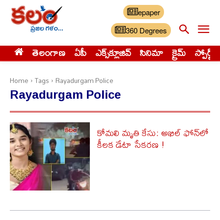
epaper
360 Degrees
తెలంగాణ
ఏపీ
ఎక్స్‌క్లూజివ్‌
సినిమా
క్రైమ్
స్పోర్ట్స్
Home
Tags
Rayadurgam Police
Rayadurgam Police
కోమలి మృతి కేసు: అఖిల్ ఫోన్‌లో
కీలక డేటా సేకరణ !