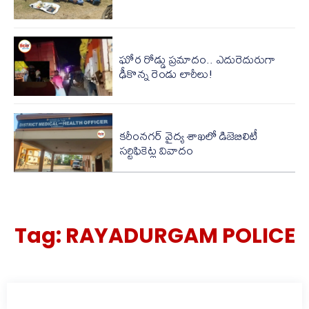
ఘోర రోడ్డు ప్రమాదం.. ఎదురెదురుగా
ఢీకొన్న రెండు లారీలు!
కరీంనగర్ వైద్య శాఖలో డిజెబిలిటీ
సర్టిఫికెట్ల వివాదం
Tag:
RAYADURGAM POLICE