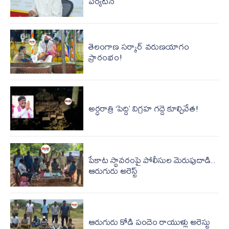
పర్యటన
తెలంగాణ స‌ర్కార్ వ‌రుణ‌యాగం
ప్రారంభం!
అర్ధరాత్రి ‘పెద్ది’ విగ్రహ గద్దె కూల్చివేత!
పేకాట స్థావరంపై పోలీసుల మెరుపుదాడి..
ఆరుగురు అరెస్ట్
ఆరుగురు కోడి పందెం రాయుళ్లు అరెస్టు