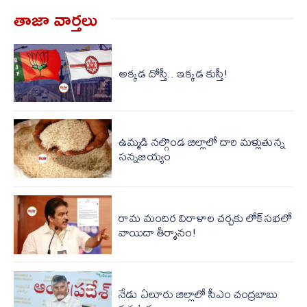
తాజా వార్త‌లు
అక్కడ దోస్తీ.. ఇక్కడ కుస్తీ!
ఉమ్మడి నల్గొండ జిల్లాలో దారి మళ్లుతున్న
సన్నబియ్యం
రామ మందిర విరాళాల చ‌ర్చ‌కు లోక్‌స‌భ‌లో
వాయిదా తీర్మానం!
నేడు ఏలూరు జిల్లాలో సీఎం చంద్రబాబు