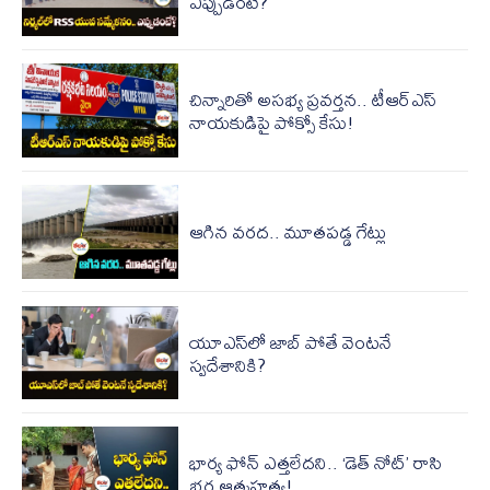
ఎప్పుడంటే?
చిన్నారితో అసభ్య ప్రవర్తన.. టీఆర్‌ఎస్
నాయకుడిపై పోక్సో కేసు!
ఆగిన వరద.. మూత‌ప‌డ్డ‌ గేట్లు
యూఎస్‌లో జాబ్‌ పోతే వెంటనే
స్వదేశానికి?
భార్య ఫోన్ ఎత్తలేదని.. ‘డెత్ నోట్’ రాసి
భర్త ఆత్మహత్య!