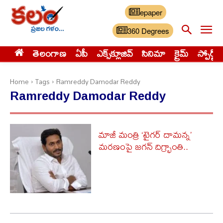
epaper
360 Degrees
తెలంగాణ
ఏపీ
ఎక్స్‌క్లూజివ్‌
సినిమా
క్రైమ్
స్పోర్ట్స్
Home
Tags
Ramreddy Damodar Reddy
Ramreddy Damodar Reddy
మాజీ మంత్రి ‘టైగర్ దామన్న’
మరణంపై జగన్ దిగ్భ్రాంతి..