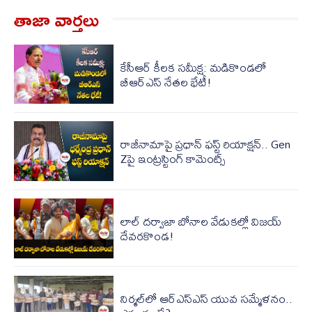
తాజా వార్త‌లు
కేసీఆర్ కీలక సమీక్ష: మడికొండలో
బీఆర్ఎస్ నేతల భేటీ!
రాజీనామాపై ప్రధాన్ ఫస్ట్ రియాక్షన్.. Gen
Zపై ఇంట్రస్టింగ్ కామెంట్స్
లాల్ ద‌ర్వాజా బోనాల వేడుక‌ల్లో విజ‌య్
దేవ‌ర‌కొండ‌!
నిర్మ‌ల్‌లో ఆర్ఎస్ఎస్ యువ స‌మ్మేళ‌నం..