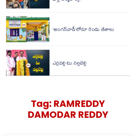
‘అంగన్‌వాడీ’లోనూ రెండు జీతాలు
ఎర్రవల్లి టు నల్లబెల్లి
Tag:
RAMREDDY
DAMODAR REDDY