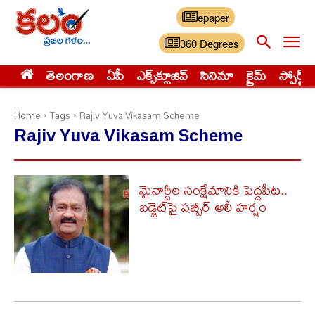
epaper
360 Degrees
తెలంగాణ
ఏపీ
ఎక్స్‌క్లూజివ్‌
సినిమా
క్రైమ్
స్పోర్ట్స్
Home
Tags
Rajiv Yuva Vikasam Scheme
Rajiv Yuva Vikasam Scheme
మైనార్టీల సంక్షేమానికి పెద్దపీట..
బడ్జెట్‌పై షబ్బీర్ అలీ హర్షం