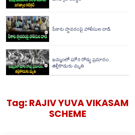
పేకాట స్థావరంపై పోలీసుల‌ దాడి
ఖమ్మంలో ఘోర రోడ్డు ప్రమాదం..
తల్లీకొడుకు మృతి
Tag:
RAJIV YUVA VIKASAM
SCHEME