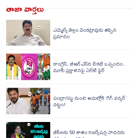
తాజా వార్త‌లు
ఎమ్మెల్యే తెల్లం వెంకట్రావుకు తప్పిన
ప్రమాదం
కాంగ్రెస్, బీఆర్ఎస్‌ది చీకటి ఒప్పందం..
మూసీ ప్రక్షాళనపై ఏలేటి ఫైర్
పంద్రాగస్టు నుంచి అమల్లోకి ‘గిగ్ వర్కర్’
చట్టం!
బీసీలకు 50 శాతం రిజర్వేషన్ల సాధనకు