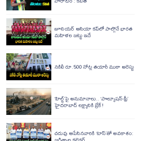
పోరాటం : కవిత
జూనియర్ ఆసియా కప్‌లో పాల్గొనే భారత
మహిళల జట్టు ఇదే
నకిలీ రూ.500 నోట్ల తయారీ ముఠా అరెస్టు
‘హిల్ట్‌’పై అనుమానాలు.. ‘పొల్యూషన్-ఫ్రీ’
హైదరాబాద్ లక్ష్యానికి బ్రేక్!
చదువు ఆపేసినవారికి ‘టాస్‌’తో అవకాశం:
జగిత్యాల కలెక్టర్