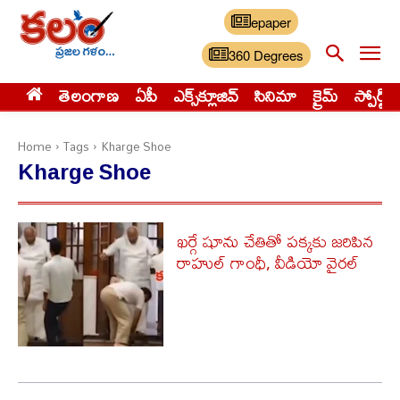
epaper
360 Degrees
తెలంగాణ
ఏపీ
ఎక్స్‌క్లూజివ్‌
సినిమా
క్రైమ్
స్పోర్ట్స్
Home
Tags
Kharge Shoe
Kharge Shoe
ఖర్గే షూను చేతితో పక్కకు జరిపిన
రాహుల్ గాంధీ, వీడియో వైరల్​