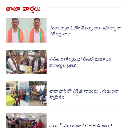
తాజా వార్త‌లు
మంచిర్యాల ఓబీసీ మోర్చా జిల్లా ఇన్‌చార్జిగా
నరేంద్ర చారి
చేనేత దినోత్సవ పోటీలలో వలిగొండ
విద్యార్థుల ప్రతిభ
ఖానాపూర్‌లో ఎక్సైజ్ దాడులు.. గుడుంబా
స్వాధీనం
మొబైల్ పోయిందా? CEIR ఉందిగా!