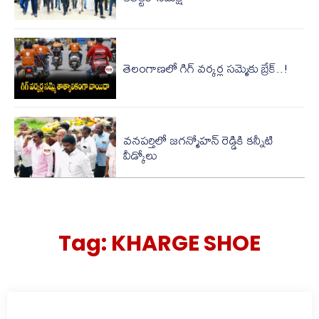
తెలంగాణలో గిగ్ వర్కర్ల సమ్మెకు బ్రేక్..!
వనపర్తిలో జగన్మోహన్ రెడ్డికి కన్నీటి
వీడ్కోలు
Tag:
KHARGE SHOE