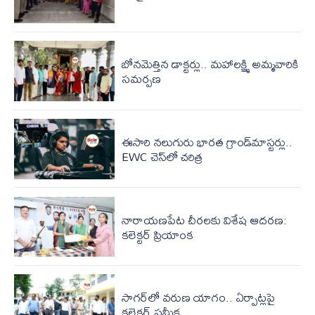
బోనమెత్తిన డాక్టర్లు.. మహాలక్ష్మి అమ్మవారికి
సమర్పణ
ఈసారి నలుగురు భారత గ్రాండ్‌మాస్టర్లు..
EWC చెస్‌లో చరిత్ర
నారాయణపేట చీరలకు విశేష ఆదరణ:
కలెక్టర్ ప్రియాంక
సాగర్‌లో వరుణ యాగం.. ఏర్పాట్లపై
కలెక్టర్ సమీక్ష