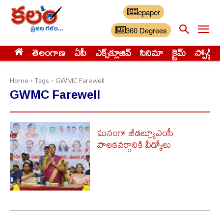
epaper
360 Degrees
తెలంగాణ
ఏపీ
ఎక్స్‌క్లూజివ్‌
సినిమా
క్రైమ్
స్పోర్ట్స్
Home
Tags
GWMC Farewell
GWMC Farewell
ఘనంగా జీడబ్ల్యూఎంసీ
పాలకవర్గానికి వీడ్కోలు