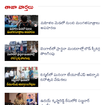
తాజా వార్త‌లు
మహిళల మెడలో‌ నుంచి మంగళసూత్రాలు
అపహరణ
బెంగాల్‌లో ప్రార్థ‌నా మందిరాల్లో లౌడ్ స్పీక‌ర్ల
తొల‌గింపు
నిర్మల్‌‌లో ఘనంగా టీయూటీఎఫ్ ఆవిర్భావ
దినోత్సవ వేడుకలు
ఉద‌య్ కృష్ణారెడ్డి కేసులోకి స‌జ్జ‌నార్