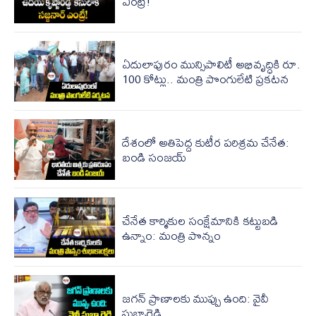
ఎంట్రీ!
ఏదులాపురం మున్సిపాలిటీ అభివృద్ధికి రూ.
100 కోట్లు.. మంత్రి పొంగులేటి ప్రకటన
దేశంలో అతిపెద్ద కుటీర పరిశ్రమ చేనేత:
బండి సంజయ్
చేనేత కార్మికుల సంక్షేమానికి కట్టుబడి
ఉన్నాం: మంత్రి పొన్నం
జ‌గ‌న్ ప్రాణాల‌కు ముప్పు ఉంది: వైవీ
సుబ్బారెడ్డి