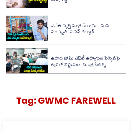
చేనేత వృత్తి మాత్రమే కాదు.. మన
సంస్కృతి: పవన్ కల్యాణ్
ఉపాధి హామీ ఎఫ్​‌టీ ఉద్యోగుల పేస్కేల్‌పై
త్వరలో నిర్ణయం: మంత్రి సీతక్క
Tag:
GWMC FAREWELL