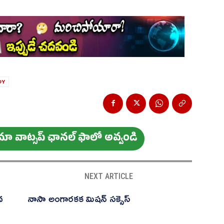
DY
ం మా వాట్స‌ప్ ఛాన‌ల్ ఫాలో అవ్వండి
NEXT ARTICLE
వ
నాసా అంగారకక మిషన్ సక్సెస్