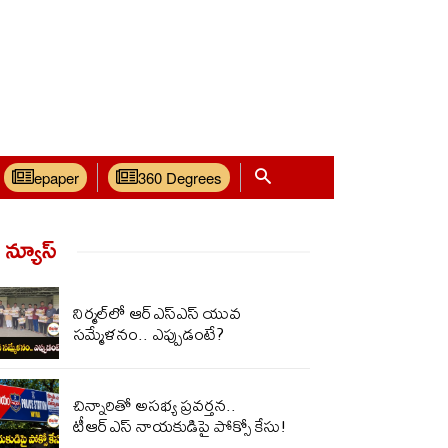
epaper
360 Degrees
్ న్యూస్‌
నిర్మ‌ల్‌లో ఆర్ఎస్ఎస్ యువ
స‌మ్మేళ‌నం.. ఎప్పుడంటే?
చిన్నారితో అసభ్య ప్రవర్తన..
టీఆర్‌ఎస్ నాయకుడిపై పోక్సో కేసు!