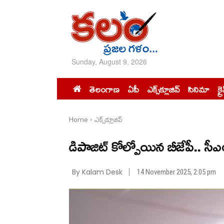
Sunday, August 9, 2026
తెలంగాణ
ఏపీ
ఎక్స్‌క్లూజివ్‌
సినిమా
క్ర
Home
ఎక్స్‌క్లూజివ్‌
డిపాజిట్ కోల్పోయిన బీజేపీ.. సీఎ
By Kalam Desk
14 November 2025, 2:05 pm