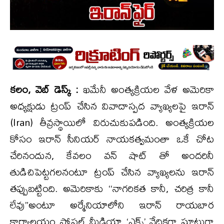
కలం, వెబ్ డెస్క్ :
ఖమేనీ అంత్యక్రియల వేళ అమెరికా
అధ్యక్షుడు ట్రంప్ చేసిన వివాదాస్పద వ్యాఖ్యలపై ఇరాన్
(Iran) తీవ్రస్థాయిలో విరుచుకుపడింది. అంత్యక్రియల
కోసం ఇరాన్ సీనియర్ నాయకత్వమంతా ఒకే చోట
చేరినందున, కేవలం వన్ షాట్ తో అందరినీ
తుడిచిపెట్టగలనంటూ ట్రంప్ చేసిన వ్యాఖ్యలను ఇరాన్
తప్పుబట్టింది. అమెరికాకు ‘‘నాగరికత కానీ, చరిత్ర కానీ
లేవు”అంటూ అర్మేనియాలోని ఇరాన్ రాయబార
కార్యాలయం సోషల్ మీడియా ‘ఎక్స్’ వేదికగా ఘాటుగా