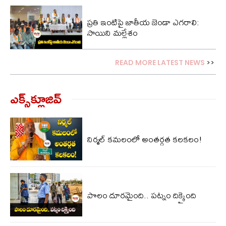
ప్రతి ఇంటిపై జాతీయ జెండా ఎగరాలి:
సాయిని మల్లేశం
READ MORE LATEST NEWS
>>
ఎక్స్‌క్లూజివ్‌
నిర్మల్ కమలంలో అంతర్గత కలకలం!
పొలం దూరమైంది.. పట్నం దిక్కైంది