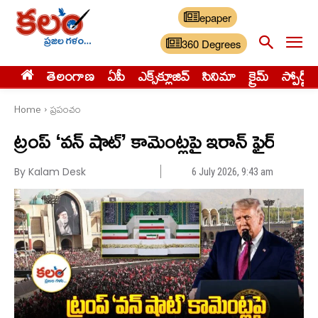
epaper
360 Degrees
తెలంగాణ
ఏపీ
ఎక్స్‌క్లూజివ్‌
సినిమా
క్రైమ్
స్పోర్ట్స్
Home
ప్రపంచం
ట్రంప్ ‘వన్ షాట్’ కామెంట్లపై ఇరాన్ ఫైర్
By Kalam Desk
6 July 2026, 9:43 am