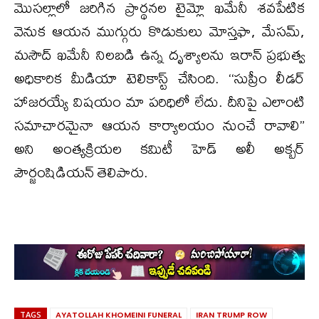
మొసల్లాలో జరిగిన ప్రార్థనల టైమ్లో ఖమేనీ శవపేటిక
వెనుక ఆయన ముగ్గురు కొడుకులు మోస్తఫా, మేసమ్,
మసౌద్ ఖమేనీ నిలబడి ఉన్న దృశ్యాలను ఇరాన్ ప్రభుత్వ
అధికారిక మీడియా టెలికాస్ట్ చేసింది. ‘‘సుప్రీం లీడర్
హాజరయ్యే విషయం మా పరిధిలో లేదు. దీనిపై ఎలాంటి
సమాచారమైనా ఆయన కార్యాలయం నుంచే రావాలి”
అని అంత్యక్రియల కమిటీ హెడ్ అలీ అక్బర్
పౌర్జంషిడియన్ తెలిపారు.
TAGS
AYATOLLAH KHOMEINI FUNERAL
IRAN TRUMP ROW