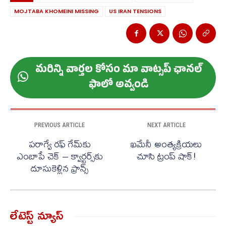
MOJTABA KHOMEINI MISSING
US IRAN TENSIONS
మ‌రిన్ని వార్త‌ల కోసం మా వాట్స‌ప్ ఛాన‌ల్
ఫాలో అవ్వండి
PREVIOUS ARTICLE
NEXT ARTICLE
పరాగ్వే రఫ్ గేమ్‌కు
ఖ‌మేనీ అంత్య‌క్రియ‌లు
ఎంబాపే చెక్ – క్వార్టర్స్‌కు
చూసి ట్రంప్ షాక్‌!
దూసుకెళ్లిన ఫ్రాన్స్
లేటెస్ట్ న్యూస్‌