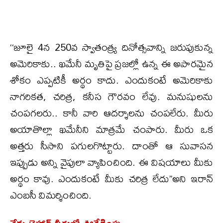
‘‘జూలై 4న 250వ స్వాతంత్ర్య దినోత్సవాన్ని జరుపుకున్న
అమెరికాకు.. ఖమేనీ మృతిపై ప్రజల్లో ఉన్న ఈ అపారమైన
శోకం ఎప్పటికీ అర్థం కాదు. ఎందుకంటే అమెరికాకు
నాగరికత, చరిత్ర, కనీస గౌరవం లేవు. మనుషులను
చంపగలరు.. కానీ వారి ఆదర్శాలను చంపలేరు. మీరు
అయాతొల్లా ఖమేనీని మాత్రమే చంపారు. మీరు ఒక
అత్తరు సీసాని పగులగొట్టారు. దాంతో ఆ సువాసన
ఇప్పుడు అన్ని వైపులా వ్యాపించింది. ఈ విషయాలు మీకు
అర్థం కావు. ఎందుకంటే మీకు చరిత్ర లేదు’’అని ఇరాన్
ఎంబసీ విమర్శించింది.
నేడు టెహ్రాన్ వీధుల్లో ఊరేగింపు