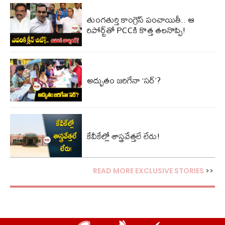
తుంగతుర్తి కాంగ్రెస్‌ పంచాయితీ.. ఆ
రిపోర్ట్‌తో PCCకి కొత్త తలనొప్పి!
అద్భుతం జరిగేనా ‘సర్’?
కేవీకేల్లో శాస్త్రవేత్తలే లేరు!
READ MORE EXCLUSIVE STORIES
>>