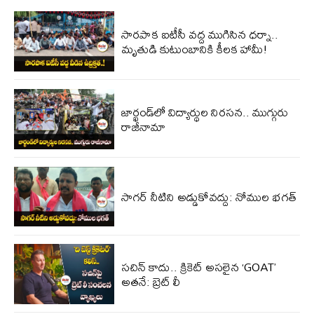
సారపాక ఐటీసీ వద్ద ముగిసిన ధర్నా..
మృతుడి కుటుంబానికి కీలక హామీ!
జార్ఖండ్‌లో విద్యార్థుల నిరసన.. ముగ్గురు
రాజీనామా
సాగర్ నీటిని అడ్డుకోవద్దు: నోముల భగత్
సచిన్ కాదు.. క్రికెట్ అసలైన ‘GOAT’
అతనే: బ్రెట్ లీ