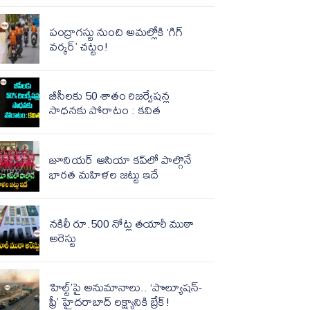
పంద్రాగస్టు నుంచి అమల్లోకి ‘గిగ్
వర్కర్’ చట్టం!
బీసీలకు 50 శాతం రిజర్వేషన్ల
సాధనకు పోరాటం : కవిత
జూనియర్ ఆసియా కప్‌లో పాల్గొనే
భారత మహిళల జట్టు ఇదే
నకిలీ రూ.500 నోట్ల తయారీ ముఠా
అరెస్టు
‘హిల్ట్‌’పై అనుమానాలు.. ‘పొల్యూషన్-
ఫ్రీ’ హైదరాబాద్ లక్ష్యానికి బ్రేక్!