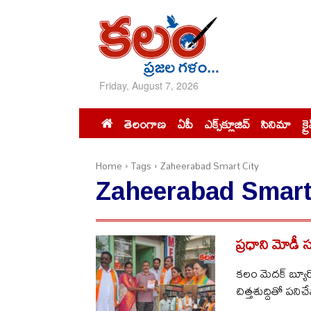
Friday, August 7, 2026
తెలంగాణ
ఏపీ
ఎక్స్‌క్లూజివ్‌
సినిమా
క్ర
Home
Tags
Zaheerabad Smart City
Zaheerabad Smart
ప్రధాని మోడీ స
కలం మెదక్ బ్యూరో
చిత్తశుద్దితో పనిచ