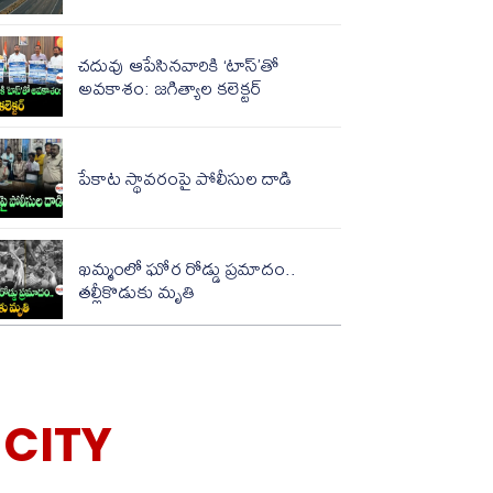
చదువు ఆపేసినవారికి ‘టాస్‌’తో
అవకాశం: జగిత్యాల కలెక్టర్
పేకాట స్థావరంపై పోలీసుల‌ దాడి
ఖమ్మంలో ఘోర రోడ్డు ప్రమాదం..
తల్లీకొడుకు మృతి
CITY