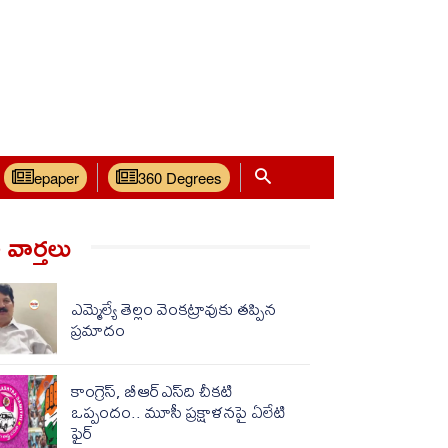
epaper
360 Degrees
వార్త‌లు
ఎమ్మెల్యే తెల్లం వెంకట్రావుకు తప్పిన
ప్రమాదం
కాంగ్రెస్, బీఆర్ఎస్‌ది చీకటి
ఒప్పందం.. మూసీ ప్రక్షాళనపై ఏలేటి
ఫైర్