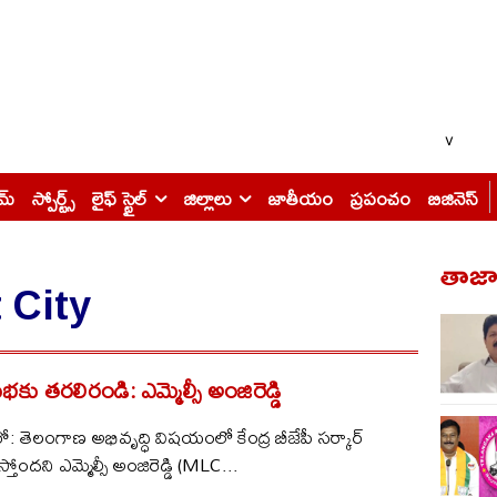
v
ైమ్
స్పోర్ట్స్
లైఫ్ స్టైల్
జిల్లాలు
జాతీయం
ప్రపంచం
బిజినెస్
తాజా 
 City
భకు తరలిరండి: ఎమ్మెల్సీ అంజిరెడ్డి
: తెలంగాణ అభివృద్ధి విషయంలో కేంద్ర బీజేపీ సర్కార్
ేస్తోందని ఎమ్మెల్సీ అంజిరెడ్డి (MLC...