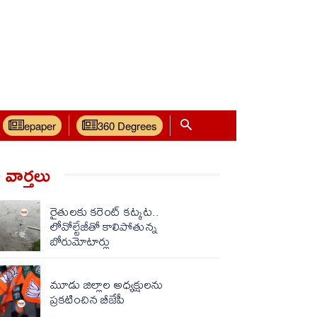
epaper
360 Degrees
వార్త‌లు
రైతులకు కరెంట్ కట్కట..
లోవోల్టేజీతో కాలిపోతున్న
బోరుమోటార్లు
మూడు జిల్లాల అధ్యక్షులను
ప్రకటించిన బీజేపీ