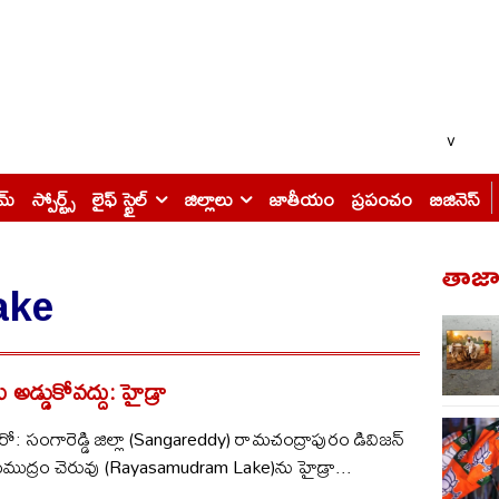
v
ైమ్
స్పోర్ట్స్
లైఫ్ స్టైల్
జిల్లాలు
జాతీయం
ప్రపంచం
బిజినెస్
తాజా 
ake
డ్డుకోవద్దు: హైడ్రా
ో: సంగారెడ్డి జిల్లా (Sangareddy) రామచంద్రాపురం డివిజన్
ుద్రం చెరువు (Rayasamudram Lake)ను హైడ్రా...