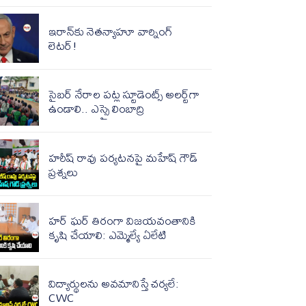
ఇరాన్‌కు నెత‌న్యాహూ వార్నింగ్
లెట‌ర్‌!
సైబర్ నేరాల పట్ల స్టూడెంట్స్ అలర్ట్‌గా
ఉండాలి.. ఎస్సై లింబాద్రి
హరీష్ రావు పర్యటనపై మహేష్ గౌడ్
ప్రశ్నలు
హర్ ఘర్ తిరంగా విజయవంతానికి
కృషి చేయాలి: ఎమ్మెల్యే ఏలేటి
విద్యార్థులను అవమానిస్తే చర్యలే:
CWC