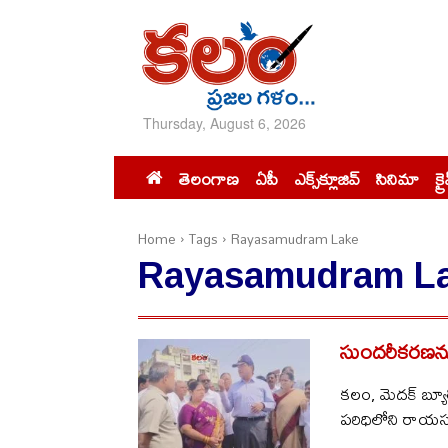
Thursday, August 6, 2026
తెలంగాణ
ఏపీ
ఎక్స్‌క్లూజివ్‌
సినిమా
క్ర
Home
Tags
Rayasamudram Lake
Rayasamudram L
సుందరీకరణను అ
కలం, మెదక్ బ్యూర
పరిధిలోని రాయసమ