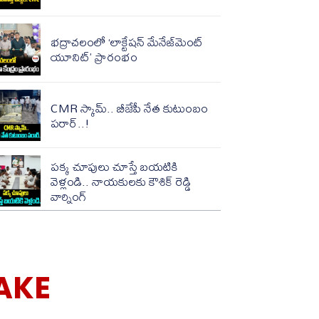
భద్రాచలంలో ‘లాక్టేషన్ మేనేజ్‌మెంట్
యూనిట్’ ప్రారంభం
CMR స్కామ్.. బీజేపీ నేత కుటుంబం
పరార్..!
పక్క చూపులు చూస్తే బయటికి
వెళ్లండి.. నాయకులకు కౌశిక్ రెడ్డి
వార్నింగ్
AKE