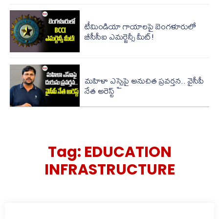
టీమిండియా గాయాలపై బెంగళూరులో
బీసీసీఐ ఎమర్జెన్సీ మీట్!
మహిళా ఎస్సైపై అనుచిత ప్రవర్తన.. వైసీపీ
నేత అరెస్ట్
Tag:
EDUCATION
INFRASTRUCTURE