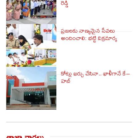
రెడ్డి
ప్రజలకు నాణ్యమైన సేవలు
అందించాలి: భట్టి విక్రమార్క
కోట్లు ఖర్చు చేసినా.. ఖాళీగానే కే–
హబ్
తాజా వార్త‌లు