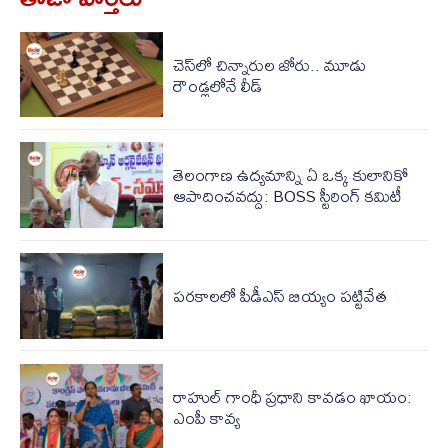
చెస్‌లో చిన్నారుల జోరు.. మూడు
రౌండ్లలోనే లీడ్
తెలంగాణ ఉద్యమాన్ని ఏ ఒక్క కులానికో
ఆపాదించవద్దు: BOSS స్టీరింగ్ కమిటీ
పరకాలలో పీడీఎస్‌ బియ్యం పట్టివేత
రాహుల్ గాంధీ ప్రధాని కావడం ఖాయం:
ఎంపీ కావ్య