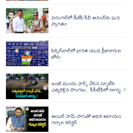
వరంగల్‌లో డీజీపీ సీవీ ఆనంద్‌కు ఘన
స్వాగతం
పిక్కెల్‌బాల్‌లో భారత యువ క్రీడాకారుల
జోరు
ఇంటి ముందు పార్క్ చేసిన స్కూటీని
ఎత్తుకెళ్లిన దొంగలు.. సీసీటీవీలో రికార్డు..!
ఆయిల్ పామ్ సాగుతో అధిక ఆదాయం:
గద్వాల కలెక్టర్