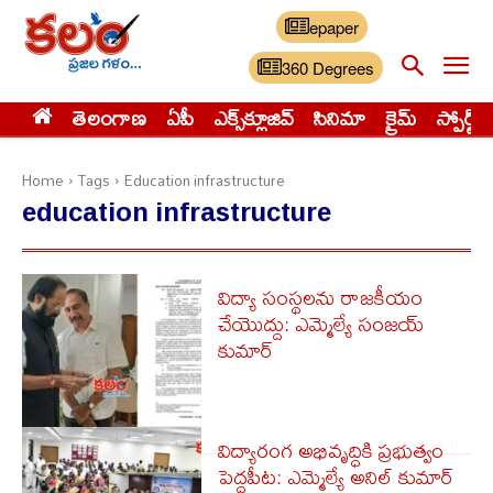
epaper
360 Degrees
తెలంగాణ
ఏపీ
ఎక్స్‌క్లూజివ్‌
సినిమా
క్రైమ్
స్పోర్ట్స్
Home
Tags
Education infrastructure
education infrastructure
విద్యా సంస్థలను రాజకీయం
చేయొద్దు: ఎమ్మెల్యే సంజయ్
కుమార్
విద్యారంగ అభివృద్ధికి ప్రభుత్వం
పెద్దపీట: ఎమ్మెల్యే అనిల్ కుమార్