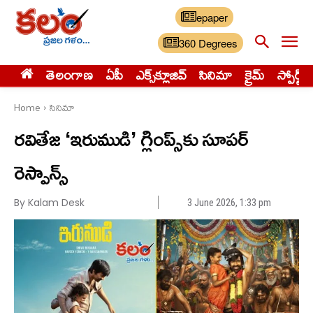
epaper
360 Degrees
తెలంగాణ
ఏపీ
ఎక్స్‌క్లూజివ్‌
సినిమా
క్రైమ్
స్పోర్ట్స్
Home
సినిమా
రవితేజ ‘ఇరుముడి’ గ్లింప్స్‌కు సూపర్
రెస్పాన్స్
By Kalam Desk
3 June 2026, 1:33 pm