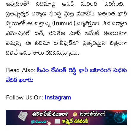
ఇవ్వడంతో సినిమాపై ఆసక్తి మరింత పెరిగింది.
ప్రతిష్టాత్మక నిర్మాణ సంస్థ మైత్రి మూవీస్ అత్యంత భారీ
స్థాయిలో ఈ చిత్రాన్ని (Irumudi) నిర్మిస్తోంది. శివ నిర్వాణ
ఎమోషనల్ టచ్‌, రవితేజ మాస్ ఇమేజ్‌ కలయికగా
వస్తున్న ఈ సినిమా టాలీవుడ్‌లో ప్రత్యేకమైన చిత్రంగా
నిలిచే అవకాశాలు కనిపిస్తున్నాయి.
Read Also:
సీఎం రేవంత్ రెడ్డి భారీ బహిరంగ సభకు
వేదిక ఖరారు
Follow Us On:
Instagram