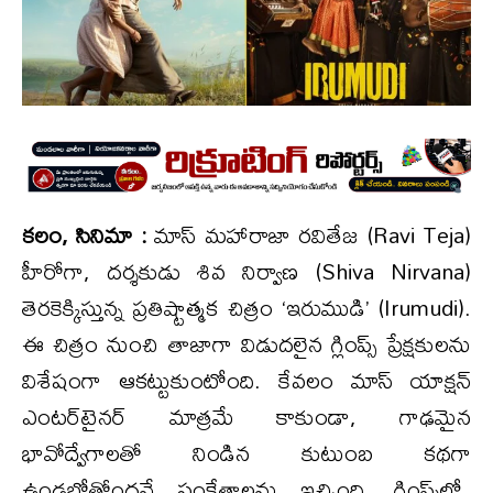
కలం, సినిమా :
మాస్ మహారాజా రవితేజ (Ravi Teja)
హీరోగా, దర్శకుడు శివ నిర్వాణ (Shiva Nirvana)
తెరకెక్కిస్తున్న ప్రతిష్టాత్మక చిత్రం ‘ఇరుముడి’ (Irumudi).
ఈ చిత్రం నుంచి తాజాగా విడుదలైన గ్లింప్స్ ప్రేక్షకులను
విశేషంగా ఆకట్టుకుంటోంది. కేవలం మాస్ యాక్షన్
ఎంటర్‌టైనర్ మాత్రమే కాకుండా, గాఢమైన
భావోద్వేగాలతో నిండిన కుటుంబ కథగా
ఉండబోతోందనే సంకేతాలను ఇచ్చింది. గ్లింప్స్‌లో