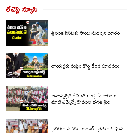
లేటెస్ట్ న్యూస్‌
శ్రీలంక సిరీస్‌కు సాయి సుదర్శన్‌ దూరం!
లాయర్లకు సుప్రీం కోర్ట్ కీలక సూచనలు
అనావృష్టికి రేవంత్ అరిష్టమే కారణం:
మాజీ ఎమ్మెల్యే నోముల భగత్ ఫైర్
సైనికుల సేవకు సెల్యూట్.. రైతులకు ఘన