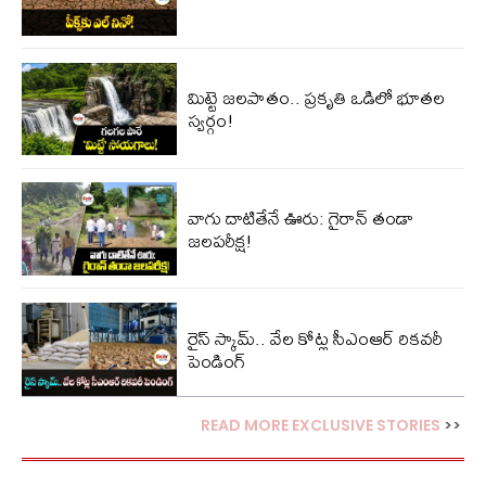
మిట్టె జలపాతం.. ప్రకృతి ఒడిలో భూతల
స్వర్గం!
వాగు దాటితేనే ఊరు: గైరాన్ తండా
జలపరీక్ష!
రైస్ స్కామ్.. వేల కోట్ల‌ సీఎంఆర్ రికవరీ
పెండింగ్
READ MORE EXCLUSIVE STORIES
>>