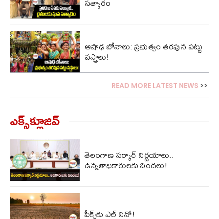
సత్కారం
ఆషాఢ బోనాలు: ప్రభుత్వం తరపున పట్టు
వస్త్రాలు!
READ MORE LATEST NEWS
>>
ఎక్స్‌క్లూజివ్‌
తెలంగాణ సర్కార్ నిర్ణయాలు..
ఉన్నతాధికారులకు నిందలు!
పీక్స్‌కు ఎల్‌ నినో!