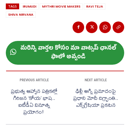
TAGS
IRUMUDI
MYTHRI MOVIE MAKERS
RAVI TEJA
SHIVA NIRVANA
మ‌రిన్ని వార్త‌ల కోసం మా వాట్స‌ప్ ఛాన‌ల్
ఫాలో అవ్వండి
PREVIOUS ARTICLE
NEXT ARTICLE
ప్రభుత్వ ఆహ్వాన పత్రికల్లో
ఢిల్లీ అగ్ని ప్రమాదంపై
గిరిజన ‘కోయ’ భాష..
ప్రధాని మోదీ దిగ్భ్రాంతి..
ఐటీడీఏ వినూత్న
ఎక్స్‌గ్రేషియా ప్రకటన
ప్రయోగం! ​