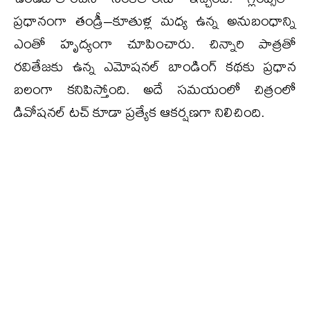
ప్రధానంగా తండ్రీ–కూతుళ్ల మధ్య ఉన్న అనుబంధాన్ని
ఎంతో హృద్యంగా చూపించారు. చిన్నారి పాత్రతో
రవితేజకు ఉన్న ఎమోషనల్ బాండింగ్ కథకు ప్రధాన
బలంగా కనిపిస్తోంది. అదే సమయంలో చిత్రంలో
డివోషనల్ టచ్ కూడా ప్రత్యేక ఆకర్షణగా నిలిచింది.