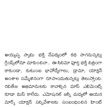
అయ్యప్ప స్వామి భక్తి నేపథ్యంలో కథ సాగనున్నట్లు
గ్లింప్స్‌లోనూ చూపించినా.. ఈ సినిమా పూర్తి భక్తి చిత్రంగా
కాకుండా, కుటుంబ భావోద్వేగాలు, డ్రామా, యాక్షన్
అంశాల సమ్మేళనంగా రూపొందుతున్నట్లు తెలుస్తోంది.
రవితేజ అభిమానులకు కావాల్సిన మాస్ ఎలిమెంట్స్
కూడా మిస్ కాలేదు. ఎమోషనల్ జర్నీ మధ్యలో ఆయన
మార్క్ యాక్షన్ సన్నివేశాలకు సంబంధించిన హింట్