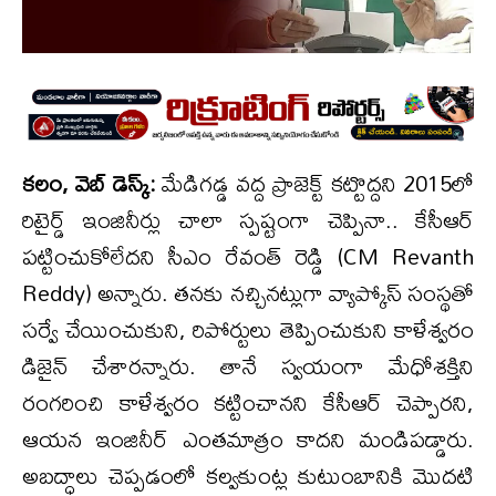
కలం, వెబ్ డెస్క్:
మేడిగడ్డ వద్ద ప్రాజెక్ట్ కట్టొద్దని 2015లో
రిటైర్డ్ ఇంజినీర్లు చాలా స్పష్టంగా చెప్పినా.. కేసీఆర్
పట్టించుకోలేదని సీఎం రేవంత్ రెడ్డి (CM Revanth
Reddy) అన్నారు. తనకు నచ్చినట్లుగా వ్యాప్కోస్ సంస్థతో
సర్వే చేయించుకుని, రిపోర్టులు తెప్పించుకుని కాళేశ్వరం
డిజైన్ చేశారన్నారు. తానే స్వయంగా మేధోశక్తిని
రంగరించి కాళేశ్వరం కట్టించానని కేసీఆర్ చెప్పారని,
ఆయన ఇంజినీర్ ఎంతమాత్రం కాదని మండిపడ్డారు.
అబద్ధాలు చెప్పడంలో కల్వకుంట్ల కుటుంబానికి మొదటి