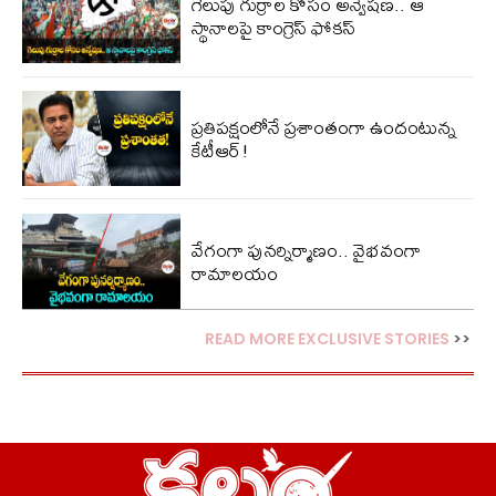
గెలుపు గుర్రాల కోసం అన్వేషణ.. ఆ
స్థానాలపై కాంగ్రెస్ ఫోకస్
ప్ర‌తిప‌క్షంలోనే ప్ర‌శాంతంగా ఉందంటున్న
కేటీఆర్!
వేగంగా పునర్నిర్మాణం.. వైభవంగా
రామాలయం
READ MORE EXCLUSIVE STORIES
>>