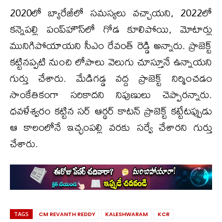
2020లో బ్యారేజీలో సమస్యలు వచ్చాయని, 2022లో
కన్నెపల్లి పంప్‌హౌస్‌లో గోడ కూలిపోయి, మోటార్లు
మునిగిపోయాయని సీఎం రేవంత్ రెడ్డి అన్నారు. ప్రాజెక్ట్
కట్టినప్పటి నుంచి లోపాలు వెలుగు చూస్తూనే ఉన్నాయని
గుర్తు చేశారు. మేడిగడ్డ వద్ద ప్రాజెక్ట్ నిర్మించడం
సాంకేతికంగా సరికాదని నిపుణులు చెప్పారన్నారు.
ధవళేశ్వరం కట్టిన సర్ ఆర్థర్ కాటన్ ప్రాజెక్ట్ కట్టేటప్పుడు
ఆ కాలంలోనే ఇచ్ఛంపల్లి వరకు సర్వే చేశారని గుర్తు
చేశారు.
TAGS
CM REVANTH REDDY
KALESHWARAM
KCR