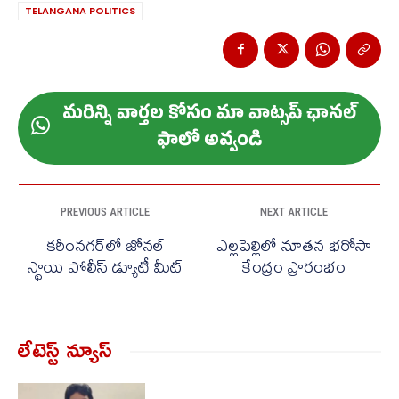
TELANGANA POLITICS
మ‌రిన్ని వార్త‌ల కోసం మా వాట్స‌ప్ ఛాన‌ల్
ఫాలో అవ్వండి
PREVIOUS ARTICLE
NEXT ARTICLE
కరీంనగర్‌లో జోనల్
ఎల్లపెల్లిలో నూతన భరోసా
స్థాయి పోలీస్ డ్యూటీ మీట్
కేంద్రం ప్రారంభం
లేటెస్ట్ న్యూస్‌