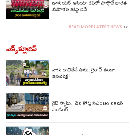
జూనియర్ ఆసియా కప్‌లో పాల్గొనే భారత
మహిళల జట్టు ఇదే
READ MORE LATEST NEWS
>>
ఎక్స్‌క్లూజివ్‌
వాగు దాటితేనే ఊరు: గైరాన్ తండా
జలపరీక్ష!
రైస్ స్కామ్.. వేల కోట్ల‌ సీఎంఆర్ రికవరీ
పెండింగ్