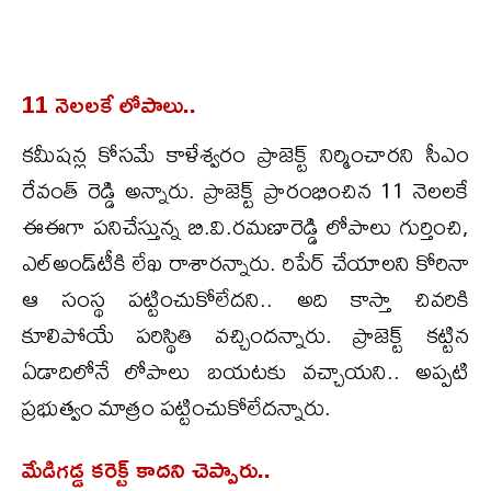
11 నెలలకే లోపాలు..
కమీషన్ల కోసమే కాళేశ్వరం ప్రాజెక్ట్ నిర్మించారని సీఎం
రేవంత్ రెడ్డి అన్నారు. ప్రాజెక్ట్ ప్రారంభించిన 11 నెలలకే
ఈఈగా పనిచేస్తున్న బి.వి.రమణారెడ్డి లోపాలు గుర్తించి,
ఎల్అండ్‌టీకి లేఖ రాశారన్నారు. రిపేర్ చేయాలని కోరినా
ఆ సంస్థ పట్టించుకోలేదని.. అది కాస్తా చివరికి
కూలిపోయే పరిస్థితి వచ్చిందన్నారు. ప్రాజెక్ట్ కట్టిన
ఏడాదిలోనే లోపాలు బయటకు వచ్చాయని.. అప్పటి
ప్రభుత్వం మాత్రం పట్టించుకోలేదన్నారు.
మేడిగడ్డ కరెక్ట్ కాదని చెప్పారు..