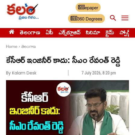
epaper
360 Degrees
తెలంగాణ
ఏపీ
ఎక్స్‌క్లూజివ్‌
సినిమా
క్రైమ్
స్పోర్ట్స్
Home
తెలంగాణ
కేసీఆర్ ఇంజినీర్ కాదు: సీఎం రేవంత్ రెడ్డి
By Kalam Desk
7 July 2026, 8:20 pm