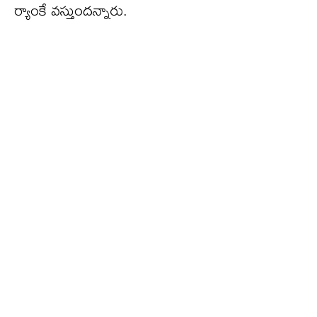
ర్యాంకే వస్తుందన్నారు.