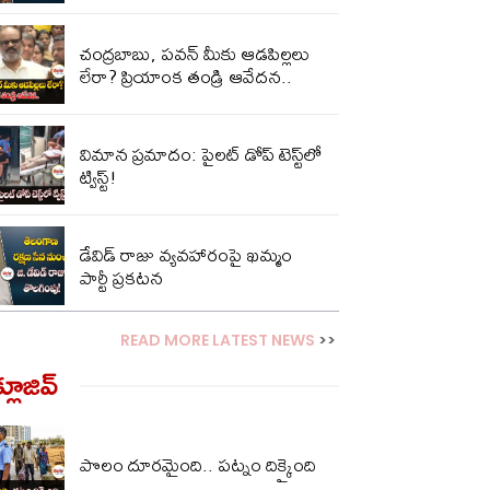
చంద్ర‌బాబు, ప‌వ‌న్ మీకు ఆడ‌పిల్ల‌లు
లేరా? ప్రియాంక తండ్రి ఆవేద‌న‌..
విమాన ప్రమాదం: పైలట్​ డోప్​ టెస్ట్‌లో
ట్విస్ట్​!
డేవిడ్ రాజు వ్యవహారంపై ఖమ్మం
పార్టీ ప్రకటన
READ MORE LATEST NEWS
>>
్లూజివ్‌
పొలం దూరమైంది.. పట్నం దిక్కైంది