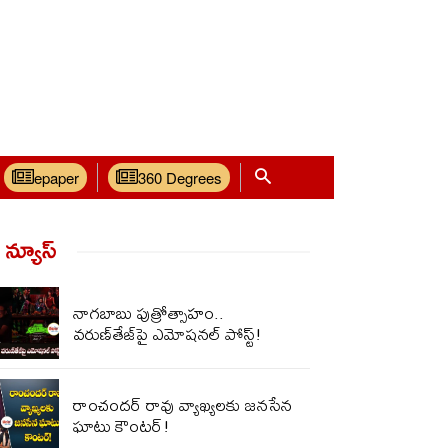
epaper
360 Degrees
్ న్యూస్‌
నాగ‌బాబు పుత్రోత్సాహం..
వ‌రుణ్‌తేజ్‌పై ఎమోష‌న‌ల్ పోస్ట్!
రాంచందర్ రావు వ్యాఖ్యలకు జనసేన
ఘాటు కౌంటర్!