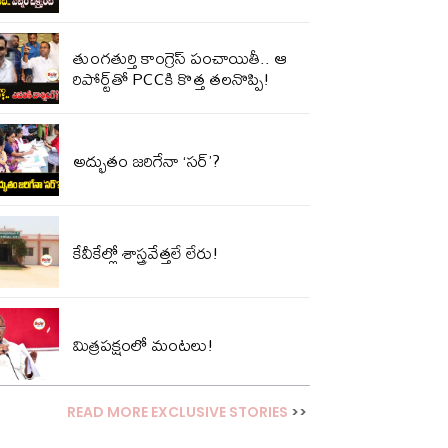
తుంగతుర్తి కాంగ్రెస్‌ పంచాయితీ.. ఆ
రిపోర్ట్‌తో PCCకి కొత్త తలనొప్పి!
అద్భుతం జరిగేనా ‘సర్’?
కేవీకేల్లో శాస్త్రవేత్తలే లేరు!
మిత్రపక్షంలో మంటలు!
READ MORE EXCLUSIVE STORIES
>>