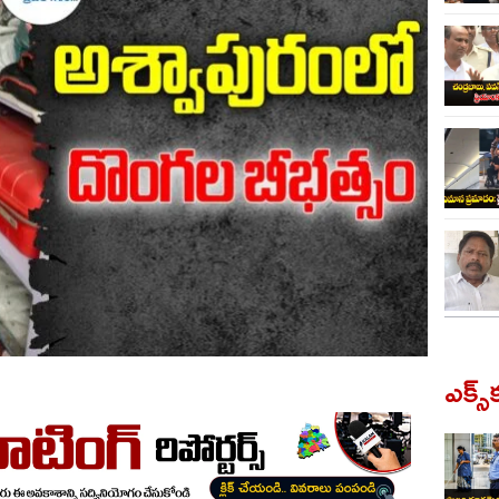
ఎక్స్‌క