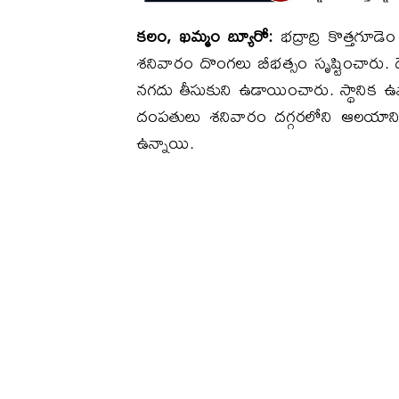
కలం, ఖమ్మం బ్యూరో:
భద్రాద్రి కొత్తగూ
శనివారం దొంగలు బీభత్సం సృష్టించారు. దేవ
నగదు తీసుకుని ఉడాయించారు. ​స్థానిక
దంపతులు శనివారం దగ్గరలోని ఆలయానికి వె
ఉన్నాయి.