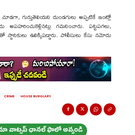
చూడగా, గుర్తుతెలియని దుండగులు అప్పటికే ఇంట్లో
ు అపహరించుకెళ్లినట్లు గమనించారు. పట్టపగలు,
్థానికులు ఉలిక్కిపడ్డారు. పోలీసులు కేసు నమోదు
CRIME
HOUSE BURGLARY
ం మా వాట్స‌ప్ ఛాన‌ల్ ఫాలో అవ్వండి