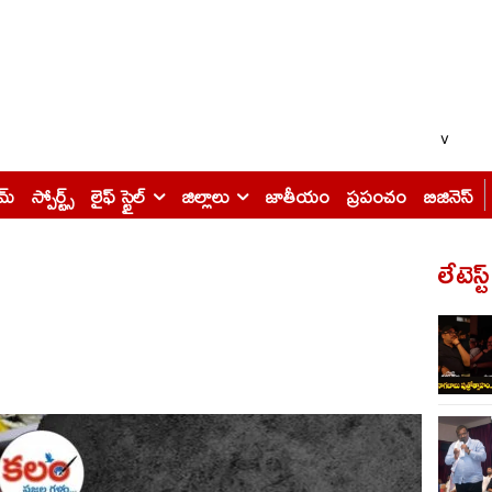
v
ైమ్
స్పోర్ట్స్
లైఫ్ స్టైల్
జిల్లాలు
జాతీయం
ప్రపంచం
బిజినెస్
లేటెస్ట