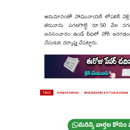
అనుమానంతో సోమునాయక్ లోపలికి వెళ్లి 
బీరువాను పగలగొట్టి రూ.50 వేల నగద
జనసంచారం ఉండే వీధిలో చోరీ జరగడంతో స
చేసుకుని దర్యాప్తు చేపట్టారు.
TAGS
ASWAPURAM
BHADRADRI KOTHAGUDEM
మ‌రిన్ని వార్త‌ల కోస