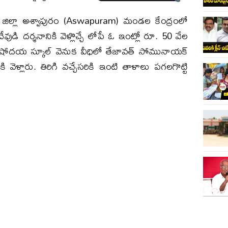
డెం జిల్లా అశ్వాపురం (Aswapuram) మండల కేంద్రంలో
ుడి దర్శనానికి వెళ్లొచ్చే లోపే ఓ ఇంట్లో రూ. 50 వేల
 ఉషోదయ స్కూల్ వెనుక వీధిలో తేజావత్ సోమునాయక్
ళ్లారు. తిరిగి వచ్చేసరికి ఇంటి తాళాలు పగలగొట్టి