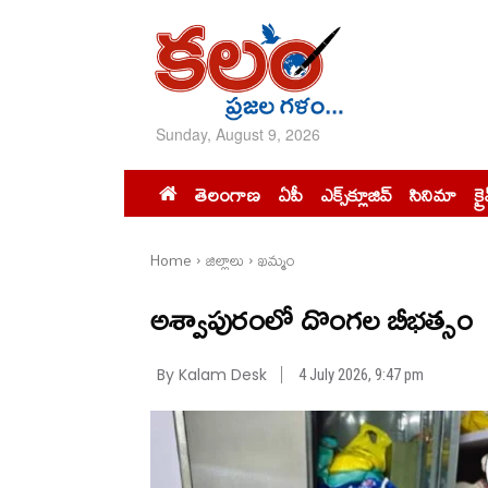
Sunday, August 9, 2026
తెలంగాణ
ఏపీ
ఎక్స్‌క్లూజివ్‌
సినిమా
క్ర
Home
జిల్లాలు
ఖమ్మం
అశ్వాపురంలో దొంగల బీభత్సం
By Kalam Desk
4 July 2026, 9:47 pm