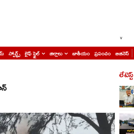
v
ైమ్
స్పోర్ట్స్
లైఫ్ స్టైల్
జిల్లాలు
జాతీయం
ప్రపంచం
బిజినెస్
లేటెస్ట
న్