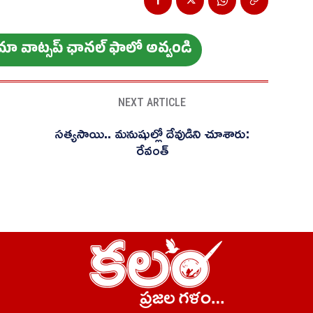
ం మా వాట్స‌ప్ ఛాన‌ల్ ఫాలో అవ్వండి
NEXT ARTICLE
సత్యసాయి.. మనుషుల్లో దేవుడిని చూశారు:
రేవంత్