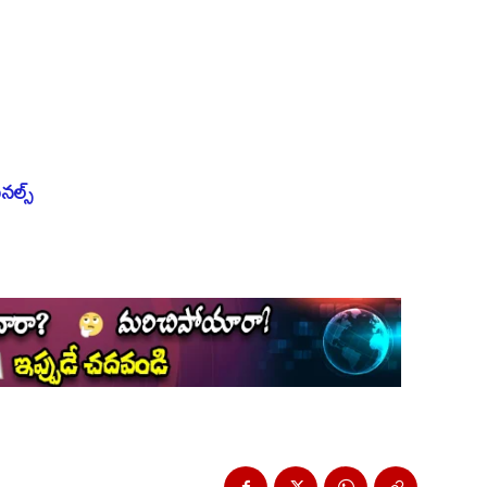
ినల్స్