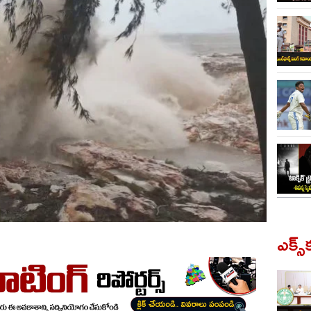
ఎక్స్‌క