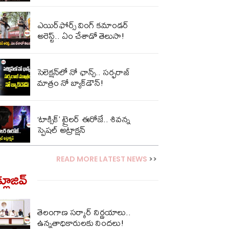
ఎయిర్‌ఫోర్స్ వింగ్ కమాండర్
అరెస్ట్.. ఏం చేశాడో తెలుసా!
సెలెక్షన్‌లో నో ఛాన్స్.. సర్ఫరాజ్
మాత్రం నో బ్యాక్‌డౌన్!
‘టాక్సిక్’ ట్రైలర్ ఈరోజే.. శివన్న
స్పెషల్ అట్రాక్షన్
READ MORE LATEST NEWS
>>
్లూజివ్‌
తెలంగాణ సర్కార్ నిర్ణయాలు..
ఉన్నతాధికారులకు నిందలు!