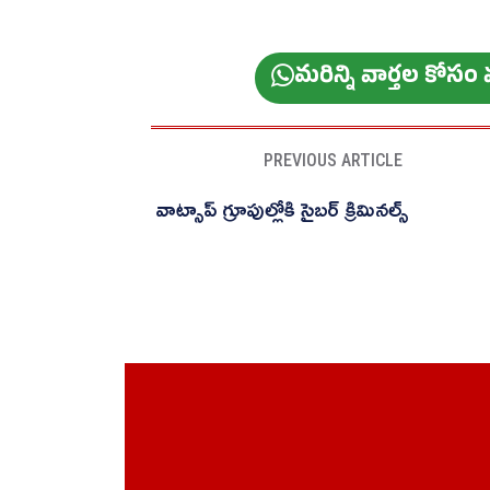
మ‌రిన్ని వార్త‌ల కోస
PREVIOUS ARTICLE
వాట్సాప్‌ గ్రూపుల్లోకి సైబర్ క్రిమినల్స్