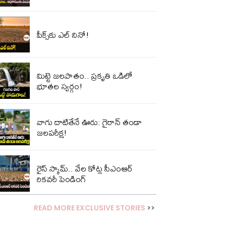
పీక్స్‌కు ఎల్‌ నినో!
మిట్టె జలపాతం.. ప్రకృతి ఒడిలో
భూతల స్వర్గం!
వాగు దాటితేనే ఊరు: గైరాన్ తండా
జలపరీక్ష!
రైస్ స్కామ్.. వేల కోట్ల‌ సీఎంఆర్
రికవరీ పెండింగ్
READ MORE EXCLUSIVE STORIES
>>