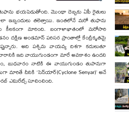
ో తుఫాను భయపెడుతోంది. మొంథా దెబ్బకు ఏపీ రైతులు
చాలా ఇబ్బందులు తలెత్తాయి. ఇంతలోనే మరో తుఫాను
ు కీలకంగా మారింది. బంగాళాఖాతంలో మరోసారి
డనం దక్షిణ అండమాన్ పరిసర ప్రాంతాల్లో కేంద్రీకృతమై
ప్తున్నారు. అది పశ్చిమ వాయవ్య దిశగా కదులుతూ
మవారానికి ఇది వాయుగుండంగా మారే అవకాశం ఉందని
రకారం, బుధవారం నాటికి ఈ వాయుగుండం తుపానుగా
మారితే దీనికి ‘సెన్‌యార్‌(Cyclone Senyar)’ అనే
రబ్ ఎమిరేట్స్ సూచించింది.