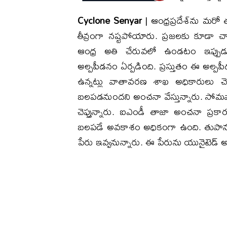
Cyclone Senyar
| ఆంధ్రప్రదేశ్‌ను మర
తీవ్రంగా నష్టపోయారు. ప్రజలకు కూడా 
ఆంధ్ర అతి చేరువలో ఉండటం ఇప్పుడ
అల్పపీడనం ఏర్పడింది. ప్రస్తుతం ఈ అల్పపీ
ఉన్నట్లు వాతావరణ శాఖ అధికారులు చె
బలపడనుందని అంచనా వేస్తున్నారు. సో
చెప్తున్నారు. ఐఎండీ తాజా అంచనా ప్
బలపడే అవకాశం అధికంగా ఉంది. తుపానుగా 
పేరు ఇవ్వనున్నారు. ఈ పేరును యునైటెడ్ అ