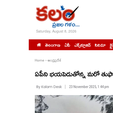
Saturday, August 8, 2026
తెలంగాణ
ఏపీ
ఎక్స్‌క్లూజివ్‌
సినిమా
క్ర
Home
ఆంధ్రప్రదేశ్
ఏపీని భయపెడుతోన్న మరో తుఫా
By Kalam Desk
23 November 2025, 1:44 pm