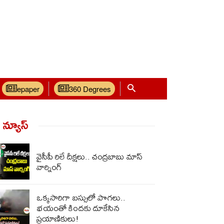
epaper
360 Degrees
్ న్యూస్‌
వైసీపీ రిలే దీక్షలు.. చంద్రబాబు మాస్
వార్నింగ్
ఒక్కసారిగా బస్సులో పొగలు..
భయంతో కిందకు దూకేసిన
ప్రయాణికులు!