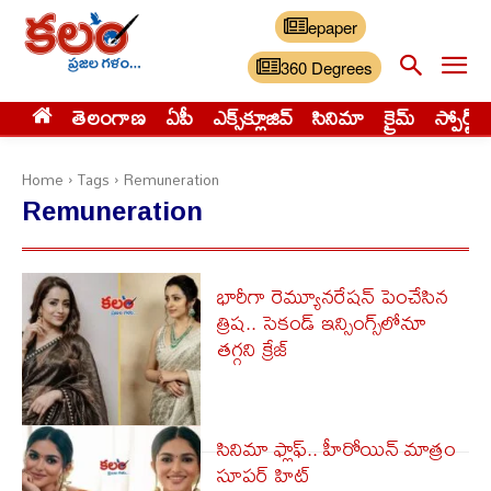
epaper
360 Degrees
తెలంగాణ
ఏపీ
ఎక్స్‌క్లూజివ్‌
సినిమా
క్రైమ్
స్పోర్ట్స్
Home
Tags
Remuneration
Remuneration
భారీగా రెమ్యూనరేషన్ పెంచేసిన
త్రిష.. సెకండ్ ఇన్సింగ్స్‌లోనూ
తగ్గని క్రేజ్
సినిమా ఫ్లాఫ్.. హీరోయిన్ మాత్రం
సూపర్ హిట్