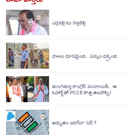
ఎర్రవల్లి టు నల్లబెల్లి
పొలం దూరమైంది.. పట్నం దిక్కైంది
తుంగతుర్తి కాంగ్రెస్‌ పంచాయితీ.. ఆ
రిపోర్ట్‌తో PCCకి కొత్త తలనొప్పి!
అద్భుతం జరిగేనా ‘సర్’?