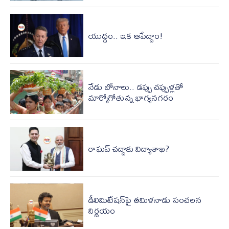
యుద్ధం.. ఇక ఆపేద్దాం!
నేడు బోనాలు.. డప్పు చప్పుళ్లతో
మార్మోగోతున్న భాగ్యనగరం
రాఘవ్‌ చద్దాకు విద్యాశాఖ?
డీలిమిటేషన్‌పై తమిళనాడు సంచలన
నిర్ణయం