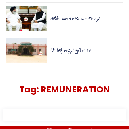
బీజేపీ, అకాలీదళ్ అలయెన్స్?
కేవీకేల్లో శాస్త్రవేత్తలే లేరు!
Tag:
REMUNERATION