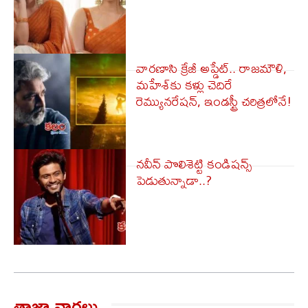
వారణాసి క్రేజీ అప్డేట్.. రాజమౌళి,
మహేశ్‌కు కళ్లు చెదిరే
రెమ్యునరేషన్, ఇండస్ట్రీ చరిత్రలోనే!
నవీన్ పొలిశెట్టి కండిషన్స్
పెడుతున్నాడా..?
తాజా వార్త‌లు