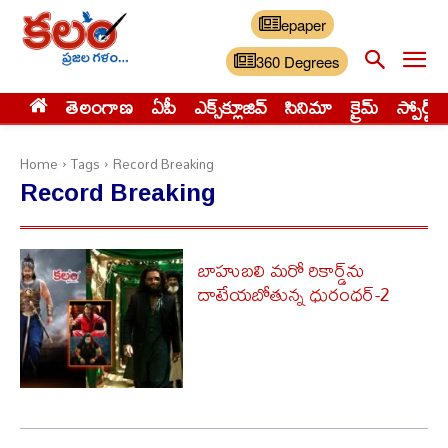
epaper
360 Degrees
తెలంగాణ
ఏపీ
ఎక్స్‌క్లూజివ్‌
సినిమా
క్రైమ్
స్పోర్ట్స్
Home
Tags
Record Breaking
Record Breaking
బాహుబ‌లి మ‌రో రికార్డ్‌ను
దాటేయ‌బోతున్న ధురంధ‌ర్‌-2