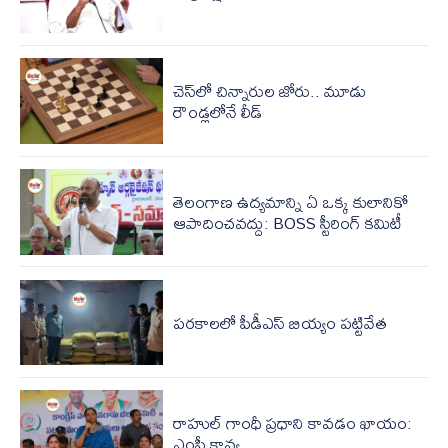
చెస్‌లో చిన్నారుల జోరు.. మూడు
రౌండ్లలోనే లీడ్
తెలంగాణ ఉద్యమాన్ని ఏ ఒక్క కులానికో
ఆపాదించవద్దు: BOSS స్టీరింగ్ కమిటీ
పరకాలలో పీడీఎస్‌ బియ్యం పట్టివేత
రాహుల్ గాంధీ ప్రధాని కావడం ఖాయం:
ఎంపీ కావ్య