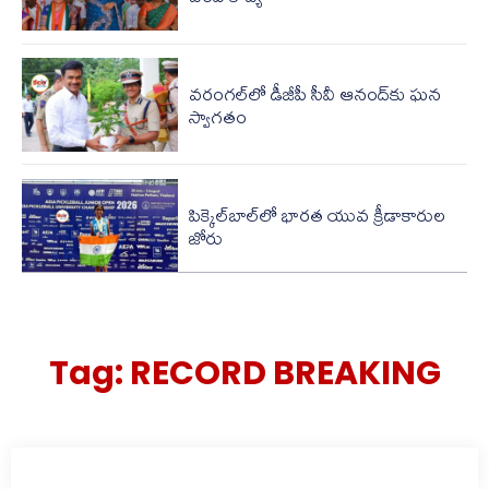
వరంగల్‌లో డీజీపీ సీవీ ఆనంద్‌కు ఘన
స్వాగతం
పిక్కెల్‌బాల్‌లో భారత యువ క్రీడాకారుల
జోరు
Tag:
RECORD BREAKING