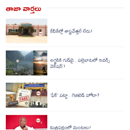
తాజా వార్త‌లు
కేవీకేల్లో శాస్త్రవేత్తలే లేరు!
లగ్జరీకి గుడ్‌బై.. పల్లెబాటలో ‘రివర్స్
వెకేషన్’!
‘ఫేక్’ పట్టా.. గెజిటెడ్ హోదా?
మిత్రపక్షంలో మంటలు!