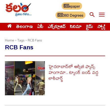
epaper
360 Degrees
తెలంగాణ
ఏపీ
ఎక్స్‌క్లూజివ్‌
సినిమా
క్రైమ్
స్పోర్ట్స్
Home
Tags
RCB Fans
RCB Fans
హైదరాబాద్‌లో ఆర్సీబీ ఫ్యాన్స్
హంగామా.. ట్యాంక్ బండ్ వద్ద
లాఠీచార్జ్