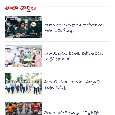
తాజా వార్త‌లు
ఈసారి నలుగురు భారత గ్రాండ్‌మాస్టర్లు..
EWC చెస్‌లో చరిత్ర
నారాయణపేట చీరలకు విశేష ఆదరణ:
కలెక్టర్ ప్రియాంక
సాగర్‌లో వరుణ యాగం.. ఏర్పాట్లపై
కలెక్టర్ సమీక్ష
తెలంగాణలో గిగ్ వర్కర్ల సమ్మెకు బ్రేక్..!