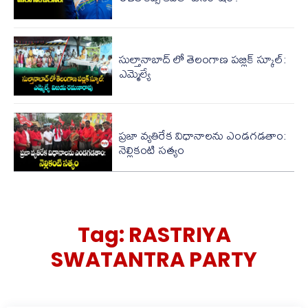
సుల్తానాబాద్ లో తెలంగాణ పబ్లిక్ స్కూల్:
ఎమ్మెల్యే
ప్రజా వ్యతిరేక విధానాలను ఎండగడతాం:
నెల్లికంటి సత్యం
Tag:
RASTRIYA
SWATANTRA PARTY