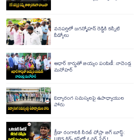
వనపర్తిలో జగన్మోహన్ రెడ్డికి కన్నీటి
వీడ్కోలు
ఆధార్ కార్డుతో బియ్యం పంపిణీ: నాదెండ్ల
మనోహర్
విద్యారంగ సమస్యలపై ఉపాధ్యాయుల
పోరు
క్రీడా రంగానికి నీరజ్ చోప్రా బిగ్ బూస్ట్:
UBS కిడ్స్ కప్‌లో ఓనర్ షేర్!