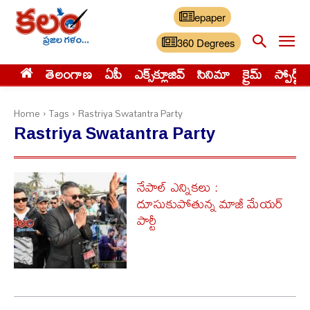
epaper
360 Degrees
తెలంగాణ
ఏపీ
ఎక్స్‌క్లూజివ్‌
సినిమా
క్రైమ్
స్పోర్ట్స్
Home
Tags
Rastriya Swatantra Party
Rastriya Swatantra Party
నేపాల్​ ఎన్నికలు :
దూసుకుపోతున్న మాజీ మేయర్​
పార్టీ