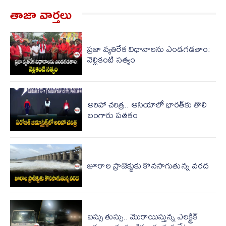
తాజా వార్త‌లు
ప్రజా వ్యతిరేక విధానాలను ఎండగడతాం:
నెల్లికంటి సత్యం
అరిహా చరిత్ర.. ఆసియాలో భారత్‌కు తొలి
బంగారు పతకం
జూరాల ప్రాజెక్టుకు కొనసాగుతున్న వరద
బస్సు తుస్సు.. మొరాయిస్తున్న ఎలక్ట్రిక్