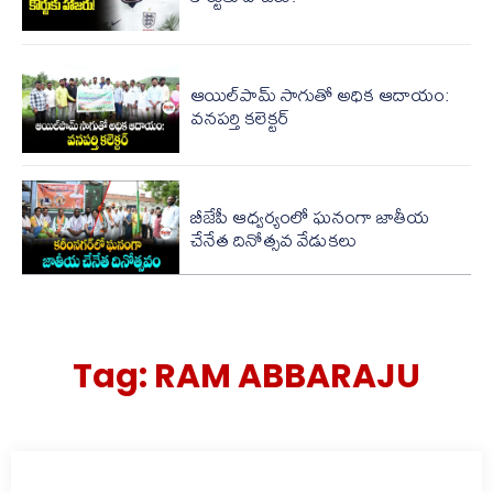
ఆయిల్‌పామ్ సాగుతో అధిక ఆదాయం:
వనపర్తి కలెక్టర్
బీజేపీ ఆధ్వర్యంలో ఘనంగా జాతీయ
చేనేత దినోత్సవ వేడుకలు
Tag:
RAM ABBARAJU