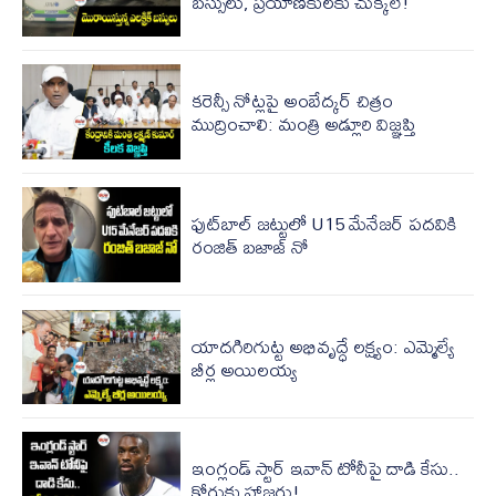
బస్సులు, ప్రయాణికులకు చుక్కలే!
కరెన్సీ నోట్లపై అంబేద్కర్ చిత్రం
ముద్రించాలి: మంత్రి అడ్లూరి విజ్ఞప్తి
ఫుట్‌బాల్ జట్టులో U15 మేనేజర్ పదవికి
రంజిత్ బజాజ్ నో
యాదగిరిగుట్ట అభివృద్ధే లక్ష్యం: ఎమ్మెల్యే
బీర్ల అయిలయ్య
ఇంగ్లండ్ స్టార్ ఇవాన్ టోనీపై దాడి కేసు..
కోర్టుకు హాజరు!