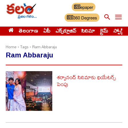
epaper
360 Degrees
తెలంగాణ
ఏపీ
ఎక్స్‌క్లూజివ్‌
సినిమా
క్రైమ్
స్పోర్ట్స్
Home
Tags
Ram Abbaraju
Ram Abbaraju
శర్వానంద్ సినిమాకు థియేటర్స్
పెంపు