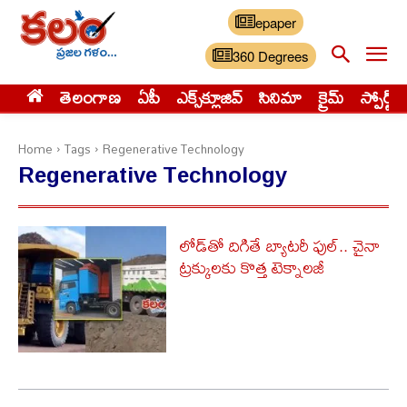
epaper
360 Degrees
తెలంగాణ
ఏపీ
ఎక్స్‌క్లూజివ్‌
సినిమా
క్రైమ్
స్పోర్ట్స్
Home
Tags
Regenerative Technology
Regenerative Technology
లోడ్‌తో దిగితే బ్యాటరీ ఫుల్.. చైనా
ట్రక్కులకు కొత్త టెక్నాలజీ