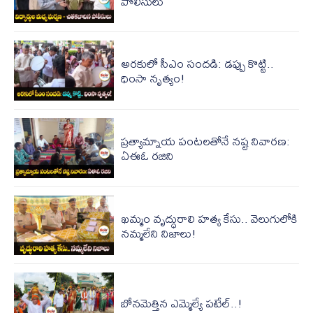
పోలీసులు
అరకులో సీఎం సందడి: డప్పు కొట్టి..
ధింసా నృత్యం!
ప్రత్యామ్నాయ పంటల‌తోనే న‌ష్ట నివార‌ణ:
ఏఈఓ రజిని
ఖమ్మం వృద్ధురాలి హత్య కేసు.. వెలుగులోకి
నమ్మలేని నిజాలు!
బోనమెత్తిన ఎమ్మెల్యే పటేల్..!