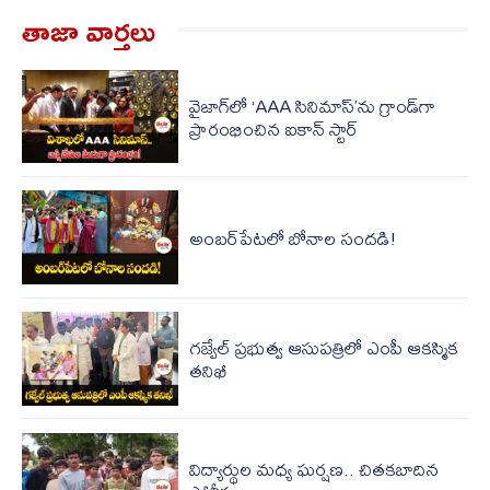
తాజా వార్త‌లు
వైజాగ్‌లో ‘AAA సినిమాస్’ను గ్రాండ్‌గా
ప్రారంభించిన ఐకాన్ స్టార్
అంబర్‌పేటలో బోనాల సందడి!
గజ్వేల్ ప్రభుత్వ ఆసుపత్రిలో ఎంపీ ఆక‌స్మిక
త‌నిఖీ
విద్యార్థుల మధ్య ఘర్షణ.. చితకబాదిన