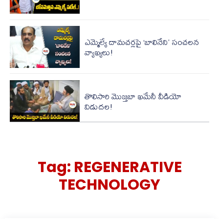
ఎమ్మెల్యే దామచర్లపై ‘బాలినేని’ సంచలన
వ్యాఖ్యలు!
తొలిసారి మొజ్త‌బా ఖ‌మేనీ వీడియో
విడుద‌ల‌!
Tag:
REGENERATIVE
TECHNOLOGY