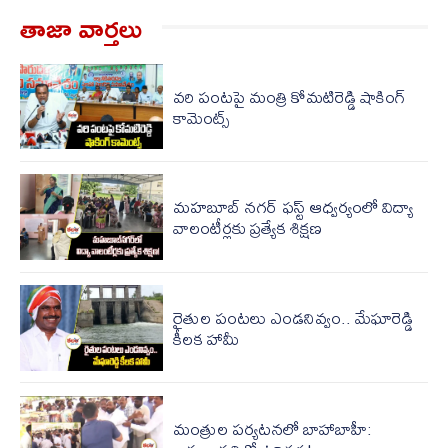
తాజా వార్త‌లు
వరి పంటపై మంత్రి కోమటిరెడ్డి షాకింగ్
కామెంట్స్
మహబూబ్ నగర్ ఫస్ట్‌ ఆధ్వర్యంలో విద్యా
వాలంటీర్లకు ప్రత్యేక శిక్షణ
రైతుల పంటలు ఎండనివ్వం.. మేఘారెడ్డి
కీలక హామీ
మంత్రుల పర్యటనలో బాహాబాహీ: