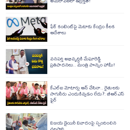
అమరావతిలో ఉద్రిక్తత!
ఫేక్ కంటెంట్‌పై మెటాకు కేంద్రం కీలక
ఆదేశాలు
వనపర్తి అభివృద్ధికి మేఘారెడ్డి
ప్రతిపాదనలు.. మంత్రి పొన్నం హామీ!
కేఎల్ఐ మోటార్లు ఆన్ చేసినా.. రైతులకు
సాగునీరు ఎందుకివ్వడం లేదు?: బీఆర్ఎస్
ఫైర్
విజ‌య డైయిరీ వివాదంపై స్పందించిన
చ‌ల‌సాని