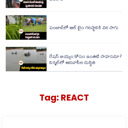
పంజాబ్‌లో ఆల్ టైం గరిష్టానికి వరి సాగు
రేషన్ బియ్యం కోసం ఇంతటి సాహసమా?
నిర్మల్‌లో ఆదివాసీల దుస్థితి
Tag:
REACT