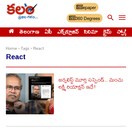
epaper
360 Degrees
తెలంగాణ
ఏపీ
ఎక్స్‌క్లూజివ్‌
సినిమా
క్రైమ్
స్పోర్ట్స్
Home
Tags
React
React
జర్నలిస్ట్ మూర్తి సస్పెండ్.. మంచు
లక్ష్మి రియాక్షన్ ఇదే!